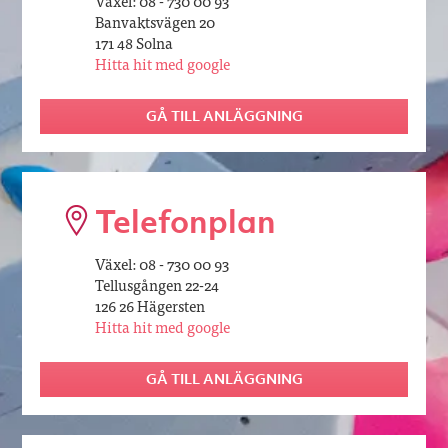
Växel: 08 - 730 00 93
Banvaktsvägen 20
171 48 Solna
Hitta hit med google
GÅ TILL ANLÄGGNING
Telefonplan
Växel: 08 - 730 00 93
Tellusgången 22-24
126 26 Hägersten
Hitta hit med google
GÅ TILL ANLÄGGNING