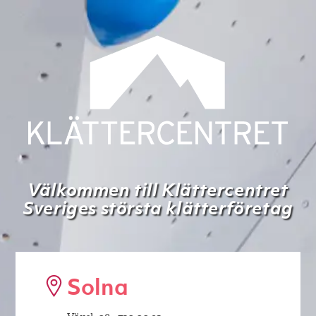
Välkommen till Klättercentret
Sveriges största klätterföretag
Solna