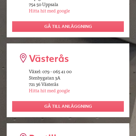
754 50 Uppsala
Hitta hit med google
GÅ TILL ANLÄGGNING
Västerås
Växel: 079 - 065 41 00
Stenbygatan 3A
721 36 Västerås
Hitta hit med google
GÅ TILL ANLÄGGNING