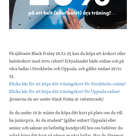
På självaste Black Friday 28/11-25 kan du köpa ett årskort eller
halvårskort med 20% rabatt! Erbjudandet både online och på
våra hallar i Stockholm och Uppsala, och gäller endast 28/11-
25.
Klicka här för att köpa ditt träningskort för Stockholm online!
Klicka här för att köpa ditt träningskort för Uppsala online!
(priserna du ser under black friday är rabatterade)
Är du under 18 år måste du köpa ditt kort på plats om du vill
ha juniorpris. Är du student* (gäller enbart Uppsala) eller
senior och saknar en befintlig kundprofil hos oss behöver du
också köpa ditt kort på någon av våra hallar. Har du däremot