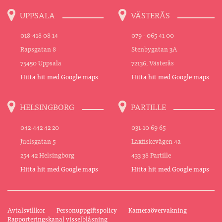
UPPSALA
VÄSTERÅS
018-418 08 14
079 - 065 41 00
Rapsgatan 8
Stenbygatan 3A
75450 Uppsala
72136, Västerås
Hitta hit med Google maps
Hitta hit med Google maps
HELSINGBORG
PARTILLE
042-442 42 20
031-10 69 65
Juelsgatan 5
Laxfiskevägen 4a
254 42 Helsingborg
433 38 Partille
Hitta hit med Google maps
Hitta hit med Google maps
Avtalsvillkor
Personuppgiftspolicy
Kameraövervakning
Rapporteringskanal visselblåsning