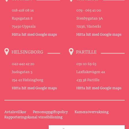
018-418 08 14
079 - 065 41 00
Rapsgatan 8
Stenbygatan 3A
75450 Uppsala
72136, Västerås
Hitta hit med Google maps
Hitta hit med Google maps
HELSINGBORG
PARTILLE
042-442 42 20
031-10 69 65
Juelsgatan 5
Laxfiskevägen 4a
254 42 Helsingborg
433 38 Partille
Hitta hit med Google maps
Hitta hit med Google maps
Avtalsvillkor
Personuppgiftspolicy
Kameraövervakning
Rapporteringskanal visselblåsning