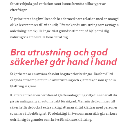
för att erbjuda god variation samt kunna bemöta olika typer av
efterfrågan.
Vi prioriterar hög kvalitet och har därmed nära relation med en mängd
olika leverantörer till vår butik. Eftersöker du utrustning som av någon
anledning inte skulle ingå i vårt grundsortiment, så hjälper vi dig
naturligtvis att beställa hem det åt dig.
Bra utrustning och god
säkerhet går hand i hand
Säkerheten är en av våra absolut högsta prioriteringar. Därför vill vi
erbjuda ett komplett utbud av utrustning och klätterskor som gör din
klättring säkrare.
Klättercentret är en certifierad klätteranläggning vilket innebär att du
på vår anläggning är automatiskt försäkrad. Men när det kommer till
säkerhet är det också extra viktigt att man alltid klättrar med personer
som har rätt behörighet. Fördelaktigt är även om man själv går en kurs
och lär sig de grunder som krävs för säkrare klättring.