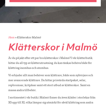
Hem
»
Klätterskor Malmö
Klätterskor i Malmö
Är du på jakt efter ett par bra klätterskor i Malmö? I vår klätterbutik
hittar du all typ av klätterutrustning du kan tänkas behöva både för
klättring inomhus och utomhus.
Vi erbjuder allt man behöver som klättrare, både som nybörjare och
mer avancerade klättrare. Du hittar prisvärda startpaket, selar,
repbromsar, kritpåsar samt ett stort utbud av klätterskor. Samt en
massa andra tillbehör.
I sortimentet i vår butik i Malmö finner du även kläder i storlekar från
XS upp till XL vilka lämpar sig utmärkt för såväl klättring som andra