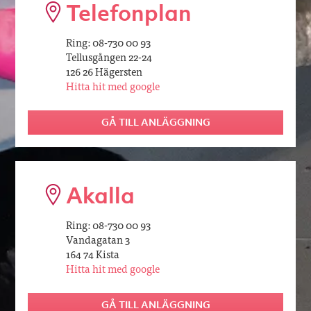
Telefonplan
Ring: 08-730 00 93
Tellusgången 22-24
126 26 Hägersten
Hitta hit med google
GÅ TILL ANLÄGGNING
Akalla
Ring: 08-730 00 93
Vandagatan 3
164 74 Kista
Hitta hit med google
GÅ TILL ANLÄGGNING