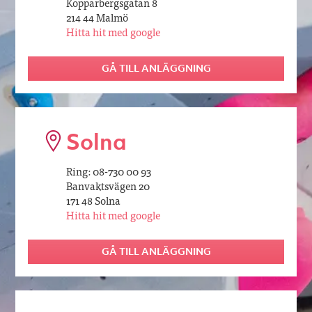
Kopparbergsgatan 8
214 44 Malmö
Hitta hit med google
GÅ TILL ANLÄGGNING
Solna
Ring: 08-730 00 93
Banvaktsvägen 20
171 48 Solna
Hitta hit med google
GÅ TILL ANLÄGGNING