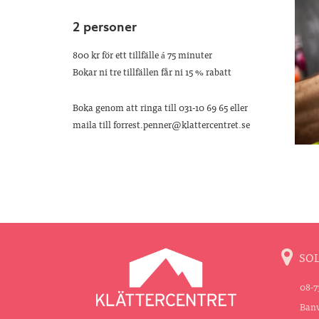
2 personer
800 kr för ett tillfälle á 75 minuter
Bokar ni tre tillfällen får ni 15 % rabatt
Boka genom att ringa till 031-10 69 65 eller
maila till forrest.penner@klattercentret.se
SO
08-7
Banv