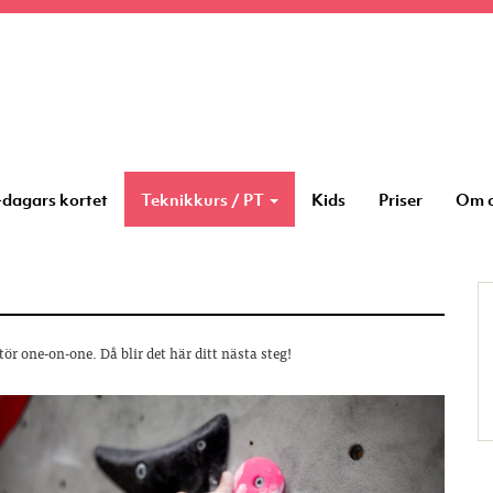
-dagars kortet
Teknikkurs / PT
Kids
Priser
Om 
ör one-on-one. Då blir det här ditt nästa steg!