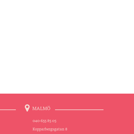
MALMÖ
040-655 85 05
Kopparbergsgatan 8