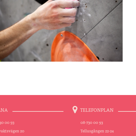
LNA
TELEFONPLAN
30 00 93
08-730 00 93
aktsvägen 20
Tellusgången 22-24