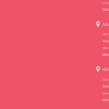
171 
Hitt
AK
08-7
Vand
164 
Hitt
HE
042-
Juel
254 
Hitt