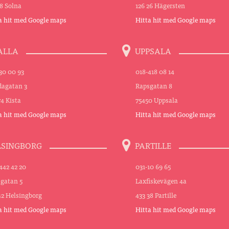
48 Solna
126 26 Hägersten
a hit med Google maps
Hitta hit med Google maps
ALLA
UPPSALA
30 00 93
018-418 08 14
agatan 3
Rapsgatan 8
74 Kista
75450 Uppsala
a hit med Google maps
Hitta hit med Google maps
LSINGBORG
PARTILLE
442 42 20
031-10 69 65
sgatan 5
Laxfiskevägen 4a
42 Helsingborg
433 38 Partille
a hit med Google maps
Hitta hit med Google maps