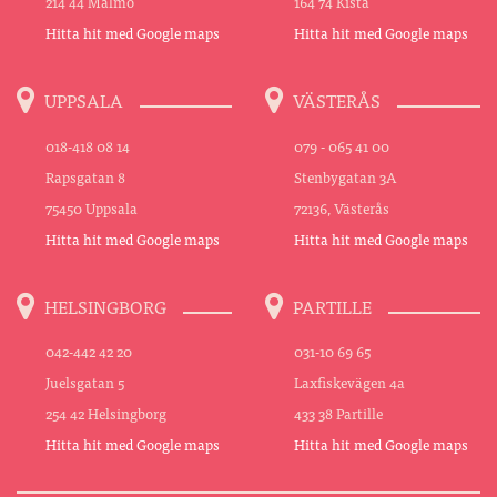
214 44 Malmö
164 74 Kista
Hitta hit med Google maps
Hitta hit med Google maps
UPPSALA
VÄSTERÅS
018-418 08 14
079 - 065 41 00
Rapsgatan 8
Stenbygatan 3A
75450 Uppsala
72136, Västerås
Hitta hit med Google maps
Hitta hit med Google maps
HELSINGBORG
PARTILLE
042-442 42 20
031-10 69 65
Juelsgatan 5
Laxfiskevägen 4a
254 42 Helsingborg
433 38 Partille
Hitta hit med Google maps
Hitta hit med Google maps