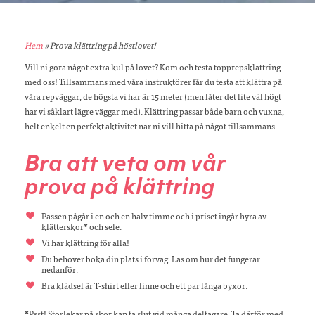
Hem
»
Prova klättring på höstlovet!
Vill ni göra något extra kul på lovet? Kom och testa topprepsklättring
med oss! Tillsammans med våra instruktörer får du testa att klättra på
våra repväggar, de högsta vi har är 15 meter (men låter det lite väl högt
har vi såklart lägre väggar med). Klättring passar både barn och vuxna,
helt enkelt en perfekt aktivitet när ni vill hitta på något tillsammans.
Bra att veta om vår
prova på klättring
Passen pågår i en och en halv timme och i priset ingår hyra av
klätterskor
*
och sele.
Vi har klättring för alla!
Du behöver boka din plats i förväg. Läs om hur det fungerar
nedanför.
Bra klädsel är T-shirt eller linne och ett par långa byxor.
*
Psst! Storlekar på skor kan ta slut vid många deltagare. Ta därför med