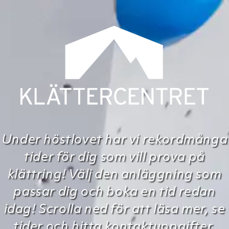
Under höstlovet har vi rekordmånga
tider för dig som vill prova på
klättring! Välj den anläggning som
passar dig och boka en tid redan
idag! Scrolla ned för att läsa mer, se
tider och hitta kontaktuppgifter.