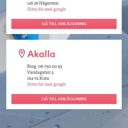
126 26 Hägersten
Hitta hit med google
GÅ TILL ANLÄGGNING
Akalla
Ring: 08-730 00 93
Vandagatan 3
164 74 Kista
Hitta hit med google
GÅ TILL ANLÄGGNING