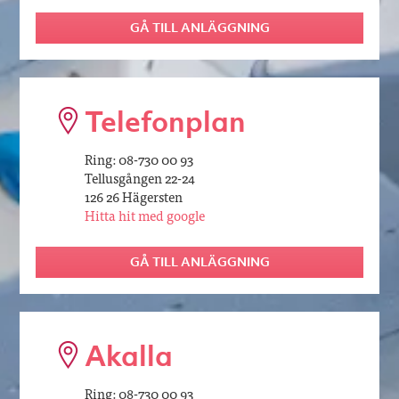
GÅ TILL ANLÄGGNING
Telefonplan
Ring: 08-730 00 93
Tellusgången 22-24
126 26 Hägersten
Hitta hit med google
GÅ TILL ANLÄGGNING
Akalla
Ring: 08-730 00 93