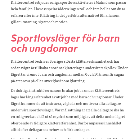
Klättercentret erbjuder roliga sportlovsaktiviteter i Malmö som passar
hela familjen. Hos oss spelar åldern ingen roll och inte heller om du är
erfaren eller inte. Klättring är det perfekta alternativet för alla som
gillar utmaning, skratt och motion.
Sportlovsläger för barn
och ungdomar
Klättercentret bedriver Sveriges största klätterverksamhet och har
sedan några år tillbaka anordnat klätterläger under årets skollov. Under
lägret tar vi emot barn och ungdomar mellan 5 och 15 år som är sugna
på att prova på eller utvecklas inom klättring.
De duktiga instruktörerna som brukar jobba under Klättercentrets
läger har lång erfarenhet av att jobba med barn och ungdomar. Under
lägret kommer de att instruera, vägleda och motivera alla deltagare
under våra sportlovsläger. Vår målsättning är att alla deltagare ska ha
en rolig vecka och få ut så mycket som möjligt av att delta under lägret-
oberoende av tidigare klättererfarenhet. Därför anpassas innehållet
alltid efter deltagarnas behov och förkunskaper.