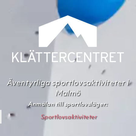
Äventyrliga sportlovsaktiviteter i
Malmö
Anmälan till sportlovsläger:
Sportlovsaktiviteter