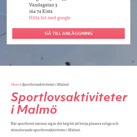
Vandagatan 3
164 74 Kista
Hitta hit med google
GÅ TILL ANLÄGGNING
Hem
»
Sportlovsaktiviteter i Malmö
Sportlovsaktiviteter
i Malmö
När sportlovet närmar sig är det hög tid att börja planera roliga och
stimulerande sportlovsaktiviteter i Malmö.