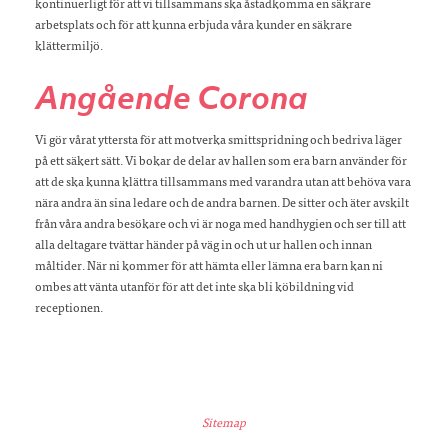
kontinuerligt för att vi tillsammans ska åstadkomma en säkrare
arbetsplats och för att kunna erbjuda våra kunder en säkrare
klättermiljö.
Angående Corona
Vi gör vårat yttersta för att motverka smittspridning och bedriva läger
på ett säkert sätt. Vi bokar de delar av hallen som era barn använder för
att de ska kunna klättra tillsammans med varandra utan att behöva vara
nära andra än sina ledare och de andra barnen. De sitter och äter avskilt
från våra andra besökare och vi är noga med handhygien och ser till att
alla deltagare tvättar händer på väg in och ut ur hallen och innan
måltider. När ni kommer för att hämta eller lämna era barn kan ni
ombes att vänta utanför för att det inte ska bli köbildning vid
receptionen.
Sitemap