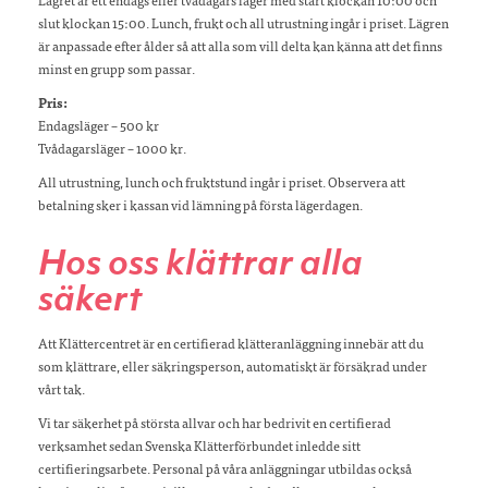
Lägret är ett endags eller tvådagars läger med start klockan 10:00 och
slut klockan 15:00. Lunch, frukt och all utrustning ingår i priset. Lägren
är anpassade efter ålder så att alla som vill delta kan känna att det finns
minst en grupp som passar.
Pris:
Endagsläger – 500 kr
Tvådagarsläger – 1000 kr.
All utrustning, lunch och fruktstund ingår i priset. Observera att
betalning sker i kassan vid lämning på första lägerdagen.
Hos oss klättrar alla
säkert
Att Klättercentret är en certifierad klätteranläggning innebär att du
som klättrare, eller säkringsperson, automatiskt är försäkrad under
vårt tak.
Vi tar säkerhet på största allvar och har bedrivit en certifierad
verksamhet sedan Svenska Klätterförbundet inledde sitt
certifieringsarbete. Personal på våra anläggningar utbildas också