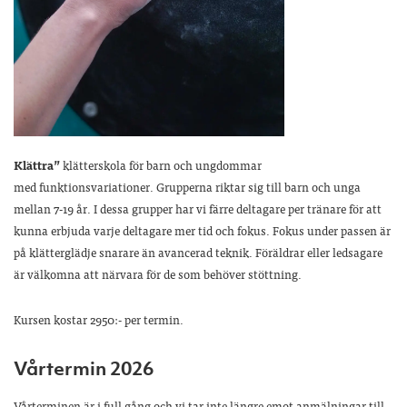
Klättra”
klätterskola för barn och ungdommar
med funktionsvariationer. Grupperna riktar sig till barn och unga
mellan 7-19 år. I dessa grupper har vi färre deltagare per tränare för att
kunna erbjuda varje deltagare mer tid och fokus. Fokus under passen är
på klätterglädje snarare än avancerad teknik. Föräldrar eller ledsagare
är välkomna att närvara för de som behöver stöttning.
Kursen kostar 2950:- per termin.
Vårtermin 2026
Vårterminen är i full gång och vi tar inte längre emot anmälningar till