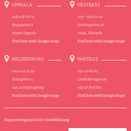
UPPSALA
VÄSTERÅS
018-418 08 14
079 - 065 41 00
Rapsgatan 8
Stenbygatan 3A
75450 Uppsala
72136, Västerås
Find here with Google maps
Find here with Google maps
HELSINGBORG
PARTILLE
042-442 42 20
031-10 69 65
Juelsgatan 5
Laxfiskevägen 4a
254 42 Helsingborg
433 38 Partille
Find here with Google maps
Find here with Google maps
Rapporteringskanal för visselblåsning