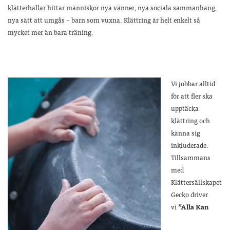
klätterhallar hittar människor nya vänner, nya sociala sammanhang,
nya sätt att umgås – barn som vuxna. Klättring är helt enkelt så
mycket mer än bara träning.
Vi jobbar alltid
för att fler ska
upptäcka
klättring och
känna sig
inkluderade.
Tillsammans
med
Klättersällskapet
Gecko driver
vi
”Alla Kan