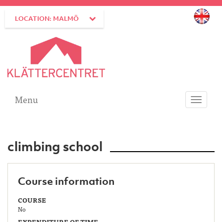
LOCATION: MALMÖ
Menu
Toggle
navigati
climbing school
Course information
COURSE
No
EXPENDITURE OF TIME