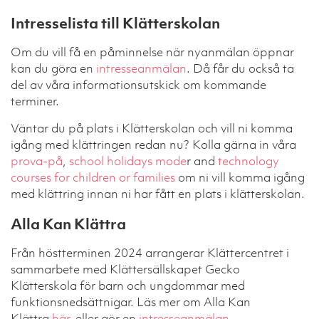
Intresselista till Klätterskolan
Om du vill få en påminnelse när nyanmälan öppnar
kan du göra en
intresseanmälan
. Då får du också ta
del av våra informationsutskick om kommande
terminer.
Väntar du på plats i Klätterskolan och vill ni komma
igång med klättringen redan nu? Kolla gärna in våra
prova-på
,
school holidays mode
r and
technology
courses for children or families
om ni vill komma igång
med klättring innan ni har fått en plats i klätterskolan.
Alla Kan Klättra
Från höstterminen 2024 arrangerar Klättercentret i
sammarbete med Klättersällskapet Gecko
Klätterskola för barn och ungdommar med
funktionsnedsättnigar. Läs mer om Alla Kan
Klättra
här
, eller gör en
intresseanmälan.