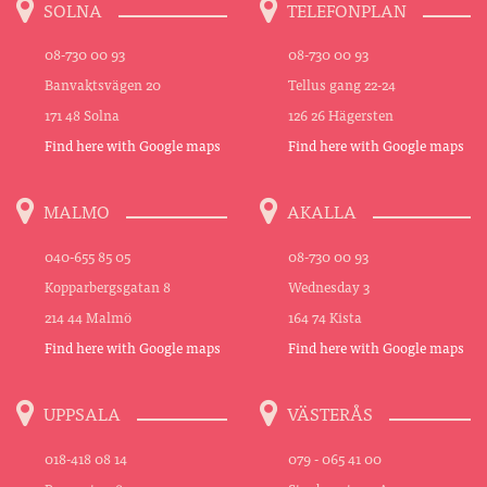
SOLNA
TELEFONPLAN
08-730 00 93
08-730 00 93
Banvaktsvägen 20
Tellus gang 22-24
171 48 Solna
126 26 Hägersten
Find here with Google maps
Find here with Google maps
MALMO
AKALLA
040-655 85 05
08-730 00 93
Kopparbergsgatan 8
Wednesday 3
214 44 Malmö
164 74 Kista
Find here with Google maps
Find here with Google maps
UPPSALA
VÄSTERÅS
018-418 08 14
079 - 065 41 00