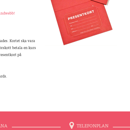
kundwebb!
rdades. Kortet ska vara
örskott betala en kurs
resentkort på
ards.
LNA
TELEFONPLAN