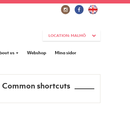
LOCATION: MALMÖ
bout us
Webshop
Mina sidor
Common shortcuts