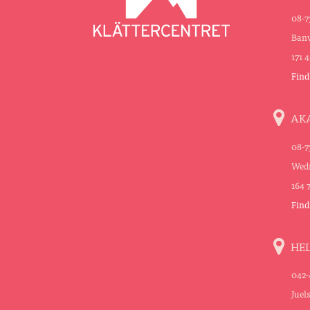
08-7
Banv
171 
Find
AK
08-7
Wedn
164 
Find
HE
042-
Juel