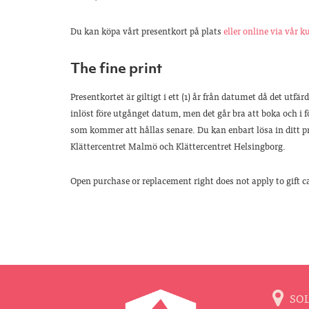
Du kan köpa vårt presentkort på plats
eller online via vår 
The fine print
Presentkortet är giltigt i ett (1) år från datumet då det utfä
inlöst före utgånget datum, men det går bra att boka och i f
som kommer att hållas senare. Du kan enbart lösa in ditt p
Klättercentret Malmö och Klättercentret Helsingborg.
Open purchase or replacement right does not apply to gift c
SO