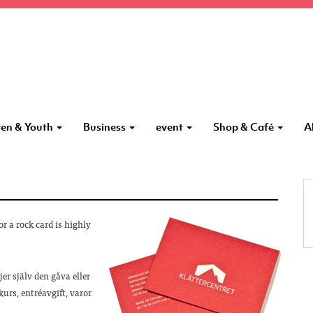
ren & Youth
Business
event
Shop & Café
A
r a rock card is highly
er själv den gåva eller
kurs, entréavgift, varor