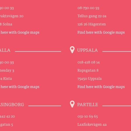
30 00 93
08-730 00 93
aktsvägen 20
Tellus gang 22-24
48 Solna
126 26 Hägersten
 here with Google maps
Find here with Google maps
ALLA
UPPSALA
30 00 93
018-418 08 14
esday 3
Rapsgatan 8
74 Kista
75450 Uppsala
 here with Google maps
Find here with Google maps
LSINGBORG
PARTILLE
442 42 20
031-10 69 65
sgatan 5
Laxfiskevägen 4a