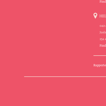
Find
HE
042-
Juel
254 
Find
Rapporte