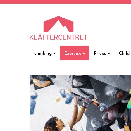
climbing
Exercise
Prices
Child