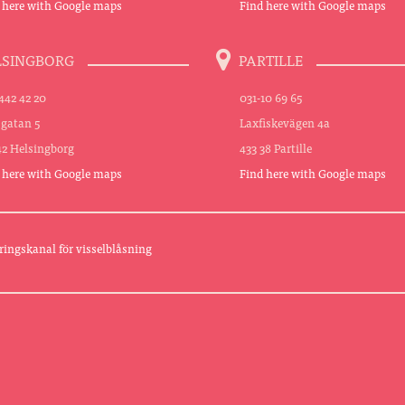
 here with Google maps
Find here with Google maps
LSINGBORG
PARTILLE
442 42 20
031-10 69 65
sgatan 5
Laxfiskevägen 4a
42 Helsingborg
433 38 Partille
 here with Google maps
Find here with Google maps
ringskanal för visselblåsning