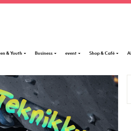
ren & Youth
Business
event
Shop & Café
A