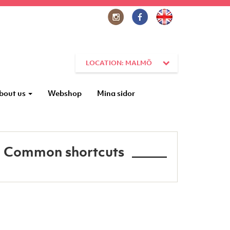
LOCATION: MALMÖ
bout us
Webshop
Mina sidor
Common shortcuts