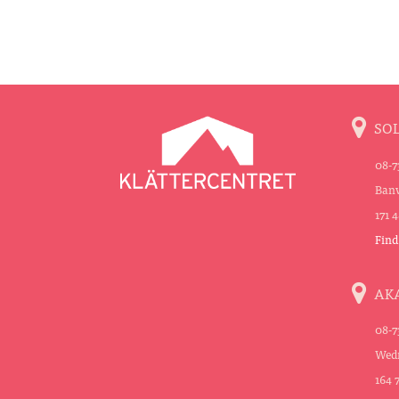
SO
08-7
Banv
171 
Find
AK
08-7
Wedn
164 