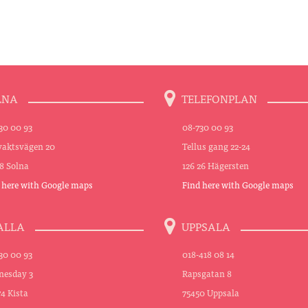
LNA
TELEFONPLAN
30 00 93
08-730 00 93
aktsvägen 20
Tellus gang 22-24
48 Solna
126 26 Hägersten
 here with Google maps
Find here with Google maps
ALLA
UPPSALA
30 00 93
018-418 08 14
esday 3
Rapsgatan 8
74 Kista
75450 Uppsala