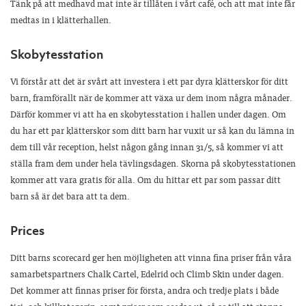
Tänk på att medhavd mat inte är tillåten i vårt café, och att mat inte får
medtas in i klätterhallen.
Skobytesstation
Vi förstår att det är svårt att investera i ett par dyra klätterskor för ditt
barn, framförallt när de kommer att växa ur dem inom några månader.
Därför kommer vi att ha en skobytesstation i hallen under dagen. Om
du har ett par klätterskor som ditt barn har vuxit ur så kan du lämna in
dem till vår reception, helst någon gång innan 31/5, så kommer vi att
ställa fram dem under hela tävlingsdagen. Skorna på skobytesstationen
kommer att vara gratis för alla. Om du hittar ett par som passar ditt
barn så är det bara att ta dem.
Prices
Ditt barns scorecard ger hen möjligheten att vinna fina priser från våra
samarbetspartners Chalk Cartel, Edelrid och Climb Skin under dagen.
Det kommer att finnas priser för första, andra och tredje plats i både