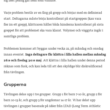
sig flest poäng går hem som vinnare.
Varje problem består av en färg på grepp och börjar med en definierad
start. Deltagarna måste börja kontrollerat på startgreppen (kan vara
fler än ett grepp), klättraren håller båda händerna kontrollerat på sista
greppet för att problemet ska vara klarat. Volymer och väggyta ingår i
samtliga problem.
Problemen kommer att byggas under vecka 22, på måndag och onsdag
innan eventet.
Inga deltagare får klättra i lilla hallen mellan måndag
26:e och fredag 30:e maj
. Att klättra i lilla hallen under denna period
räknas som fusk, och kan leda till att den skyldige blir diskvalificerad
från tävlingen.
Grupperna
Tävlingen delas upp i tre grupper. Grupp 1 för barn 7-10 år, grupp 2 för
barn 10-13 år, och grupp 3 för ungdomar 14-17 år. Vi har delat upp
tävlingen i grupper baserade på idéer från LTAD (Long Term Athletic