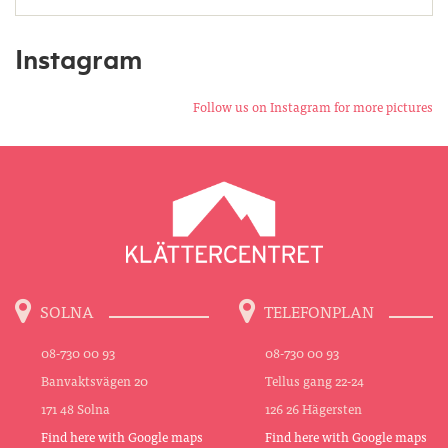
Instagram
Follow us on Instagram for more pictures
SOLNA
TELEFONPLAN
08-730 00 93
08-730 00 93
Banvaktsvägen 20
Tellus gang 22-24
171 48 Solna
126 26 Hägersten
Find here with Google maps
Find here with Google maps