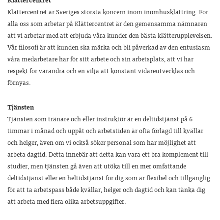
Klättercentret är Sveriges största koncern inom inomhusklättring. För
alla oss som arbetar på Klättercentret är den gemensamma nämnaren
att vi arbetar med att erbjuda våra kunder den bästa klätterupplevelsen.
Vår filosofi är att kunden ska märka och bli påverkad av den entusiasm
våra medarbetare har för sitt arbete och sin arbetsplats, att vi har
respekt för varandra och en vilja att konstant vidareutvecklas och
förnyas.
Tjänsten
Tjänsten som tränare och eller instruktör är en deltidstjänst på 6
timmar i månad och uppåt och arbetstiden är ofta förlagd till kvällar
och helger, även om vi också söker personal som har möjlighet att
arbeta dagtid. Detta innebär att detta kan vara ett bra komplement till
studier, men tjänsten gå även att utöka till en mer omfattande
deltidstjänst eller en heltidstjänst för dig som är flexibel och tillgänglig
för att ta arbetspass både kvällar, helger och dagtid och kan tänka dig
att arbeta med flera olika arbetsuppgifter.