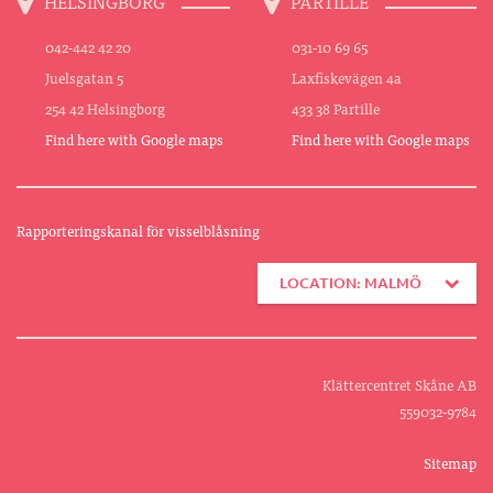
HELSINGBORG
PARTILLE
042-442 42 20
031-10 69 65
Juelsgatan 5
Laxfiskevägen 4a
254 42 Helsingborg
433 38 Partille
Find here with Google maps
Find here with Google maps
Rapporteringskanal för visselblåsning
LOCATION: MALMÖ
Klättercentret Skåne AB
559032-9784
Sitemap