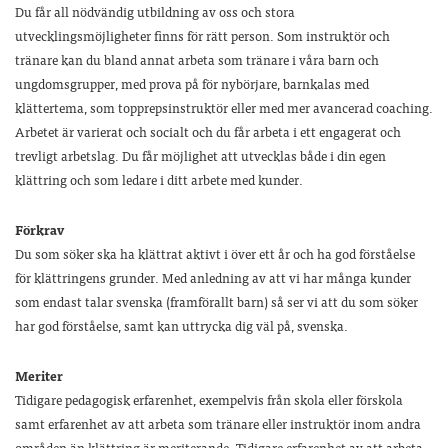
Du får all nödvändig utbildning av oss och stora
utvecklingsmöjligheter finns för rätt person. Som instruktör och
tränare kan du bland annat arbeta som tränare i våra barn och
ungdomsgrupper, med prova på för nybörjare, barnkalas med
klättertema, som topprepsinstruktör eller med mer avancerad coaching.
Arbetet är varierat och socialt och du får arbeta i ett engagerat och
trevligt arbetslag. Du får möjlighet att utvecklas både i din egen
klättring och som ledare i ditt arbete med kunder.
Förkrav
Du som söker ska ha klättrat aktivt i över ett år och ha god förståelse
för klättringens grunder. Med anledning av att vi har många kunder
som endast talar svenska (framförallt barn) så ser vi att du som söker
har god förståelse, samt kan uttrycka dig väl på, svenska.
Meriter
Tidigare pedagogisk erfarenhet, exempelvis från skola eller förskola
samt erfarenhet av att arbeta som tränare eller instruktör inom andra
områden än klättring är meriterande. Tidigare erfarenhet av att arbeta