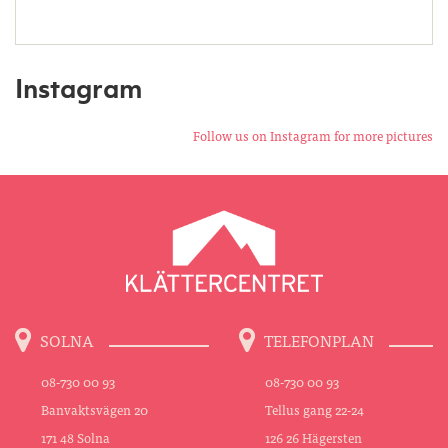
Instagram
Follow us on Instagram for more pictures
SOLNA
TELEFONPLAN
08-730 00 93
08-730 00 93
Banvaktsvägen 20
Tellus gang 22-24
171 48 Solna
126 26 Hägersten