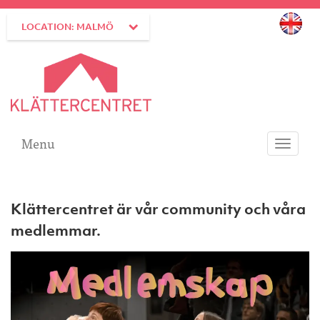
LOCATION: MALMÖ
Menu
Toggle
navigati
Klättercentret är vår community och våra
medlemmar.