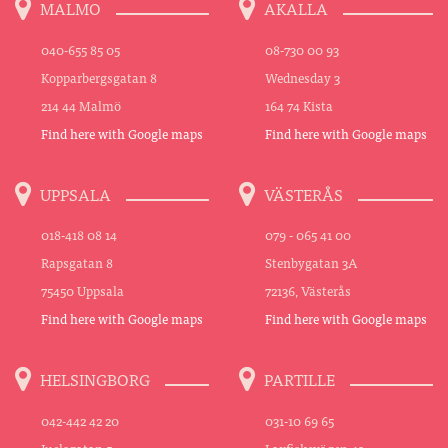
MALMO
AKALLA
040-655 85 05
08-730 00 93
Kopparbergsgatan 8
Wednesday 3
214 44 Malmö
164 74 Kista
Find here with Google maps
Find here with Google maps
UPPSALA
VÄSTERÅS
018-418 08 14
079 - 065 41 00
Rapsgatan 8
Stenbygatan 3A
75450 Uppsala
72136, Västerås
Find here with Google maps
Find here with Google maps
HELSINGBORG
PARTILLE
042-442 42 20
031-10 69 65