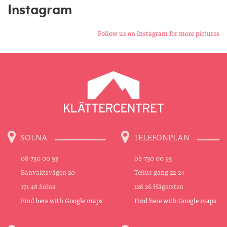
Instagram
Follow us on Instagram for more pictures
SOLNA
TELEFONPLAN
08-730 00 93
08-730 00 93
Banvaktsvägen 20
Tellus gang 22-24
171 48 Solna
126 26 Hägersten
Find here with Google maps
Find here with Google maps