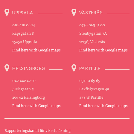
UPPSALA
VÄSTERÅS
018-418 08 14
079 - 065 41 00
Rapsgatan 8
Stenbygatan 3A
75450 Uppsala
72136, Västerås
Find here with Google maps
Find here with Google maps
HELSINGBORG
PARTILLE
042-442 42 20
031-10 69 65
Juelsgatan 5
Laxfiskevägen 4a
254 42 Helsingborg
433 38 Partille
Find here with Google maps
Find here with Google maps
Rapporteringskanal för visselblåsning