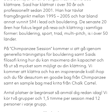
klättrare. Said har klättrat i över 30 år och
professionellt sedan 2001. Han har tävlat
framgångsrikt mellan 1995 – 2005 och har bland
annat vunnit SM i lead och bouldering. De senaste 20
åren har fokus legat på resa och klättring i samtliga
former: bouldering, sport, trad, multi-pitch, is i över 50
länder.
På ”Chimpanzee Session” kommer vi att gå igenom
generella träningstips för bouldering samt Saids
filosofi kring hur du kan maximera din kapacitet och
få ut så mycket som möjligt av din klättring. Vi
kommer att klättra och ha en inspirerande kväll ihop
och du får dessutom en goodie bag från Chimpanzee
samt en sample bag med krita från Chalk Cartel.
Antal platser är begränsat så anmäl dig redan idag! Vi
kör två grupper och 1,5 timme per session med 12
personer i varje grupp.