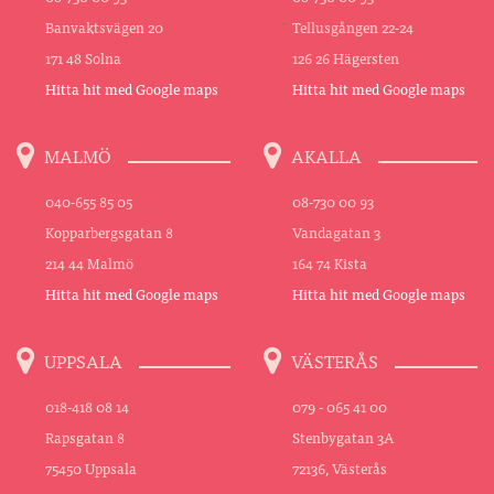
Banvaktsvägen 20
Tellusgången 22-24
171 48 Solna
126 26 Hägersten
Hitta hit med Google maps
Hitta hit med Google maps
MALMÖ
AKALLA
040-655 85 05
08-730 00 93
Kopparbergsgatan 8
Vandagatan 3
214 44 Malmö
164 74 Kista
Hitta hit med Google maps
Hitta hit med Google maps
UPPSALA
VÄSTERÅS
018-418 08 14
079 - 065 41 00
Rapsgatan 8
Stenbygatan 3A
75450 Uppsala
72136, Västerås