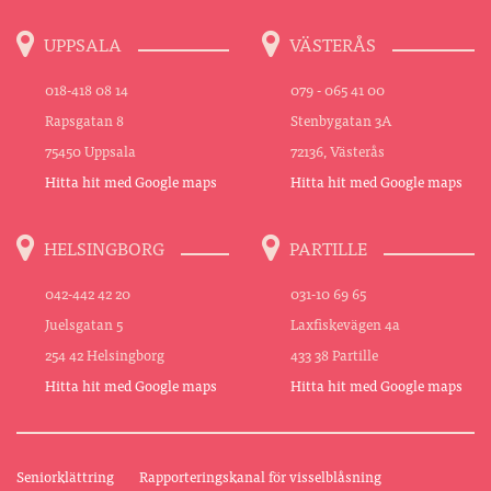
UPPSALA
VÄSTERÅS
018-418 08 14
079 - 065 41 00
Rapsgatan 8
Stenbygatan 3A
75450 Uppsala
72136, Västerås
Hitta hit med Google maps
Hitta hit med Google maps
HELSINGBORG
PARTILLE
042-442 42 20
031-10 69 65
Juelsgatan 5
Laxfiskevägen 4a
254 42 Helsingborg
433 38 Partille
Hitta hit med Google maps
Hitta hit med Google maps
Seniorklättring
Rapporteringskanal för visselblåsning