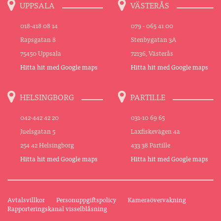
UPPSALA
VÄSTERÅS
018-418 08 14
079 - 065 41 00
Rapsgatan 8
Stenbygatan 3A
75450 Uppsala
72136, Västerås
Hitta hit med Google maps
Hitta hit med Google maps
HELSINGBORG
PARTILLE
042-442 42 20
031-10 69 65
Juelsgatan 5
Laxfiskevägen 4a
254 42 Helsingborg
433 38 Partille
Hitta hit med Google maps
Hitta hit med Google maps
Avtalsvillkor
Personuppgiftspolicy
Kameraövervakning
Rapporteringskanal visselblåsning