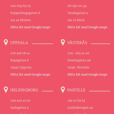
040-655 85 05
08-730 00 93
Kopparbergsgatan 8
Vandagatan 3
214 44 Malmö
164 74 Kista
Hitta hit med Google maps
Hitta hit med Google maps
UPPSALA
VÄSTERÅS
018-418 08 14
079 - 065 41 00
Rapsgatan 8
Stenbygatan 3A
75450 Uppsala
72136, Västerås
Hitta hit med Google maps
Hitta hit med Google maps
HELSINGBORG
PARTILLE
042-442 42 20
031-10 69 65
Juelsgatan 5
Laxfiskevägen 4a