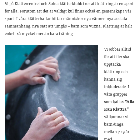
Vi på Klättercentret och Solna klätterklubb tror att klättring är en sport
för alla. Förutom att det är väldigt kul finns också en gemenskap i vår
sport. I våra klätterhallar hittar människor nya vänner, nya sociala
sammanhang, nya sätt att umgås – barn som vuxna. Klättring är helt
enkelt så mycket mer än bara träning.
Vi jobbar alltid
för att fler ska
upptäcka
klättring och
känna sig
inkluderade. I
våra grupper
som kallas
”Alla
Kan Klättra”
välkomnar vi
barn/unga
mellan 7-19 år
med