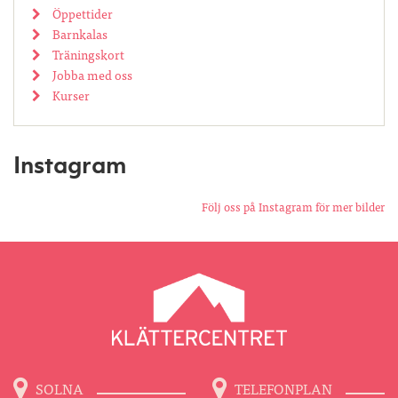
Öppettider
Barnkalas
Träningskort
Jobba med oss
Kurser
Instagram
Följ oss på Instagram för mer bilder
SOLNA
TELEFONPLAN