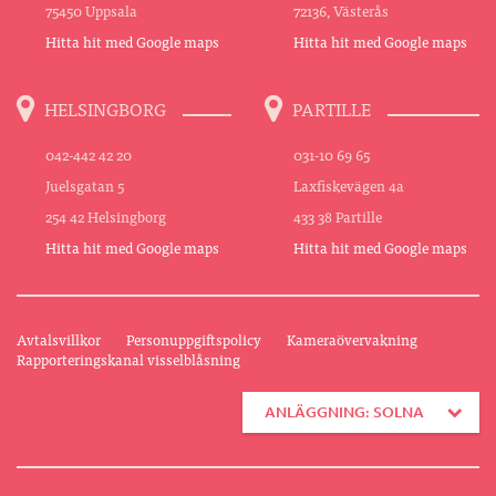
75450 Uppsala
72136, Västerås
Hitta hit med Google maps
Hitta hit med Google maps
HELSINGBORG
PARTILLE
042-442 42 20
031-10 69 65
Juelsgatan 5
Laxfiskevägen 4a
254 42 Helsingborg
433 38 Partille
Hitta hit med Google maps
Hitta hit med Google maps
Avtalsvillkor
Personuppgiftspolicy
Kameraövervakning
Rapporteringskanal visselblåsning
ANLÄGGNING: SOLNA