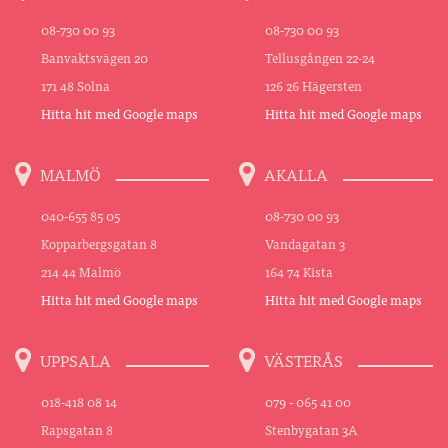
08-730 00 93
08-730 00 93
Banvaktsvägen 20
Tellusgången 22-24
171 48 Solna
126 26 Hägersten
Hitta hit med Google maps
Hitta hit med Google maps
MALMÖ
AKALLA
040-655 85 05
08-730 00 93
Kopparbergsgatan 8
Vandagatan 3
214 44 Malmö
164 74 Kista
Hitta hit med Google maps
Hitta hit med Google maps
UPPSALA
VÄSTERÅS
018-418 08 14
079 - 065 41 00
Rapsgatan 8
Stenbygatan 3A