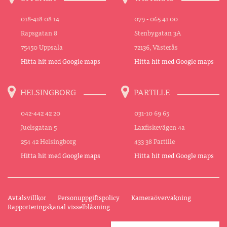
018-418 08 14
079 - 065 41 00
Rapsgatan 8
Stenbygatan 3A
75450 Uppsala
72136, Västerås
Hitta hit med Google maps
Hitta hit med Google maps
HELSINGBORG
PARTILLE
042-442 42 20
031-10 69 65
Juelsgatan 5
Laxfiskevägen 4a
254 42 Helsingborg
433 38 Partille
Hitta hit med Google maps
Hitta hit med Google maps
Avtalsvillkor
Personuppgiftspolicy
Kameraövervakning
Rapporteringskanal visselblåsning