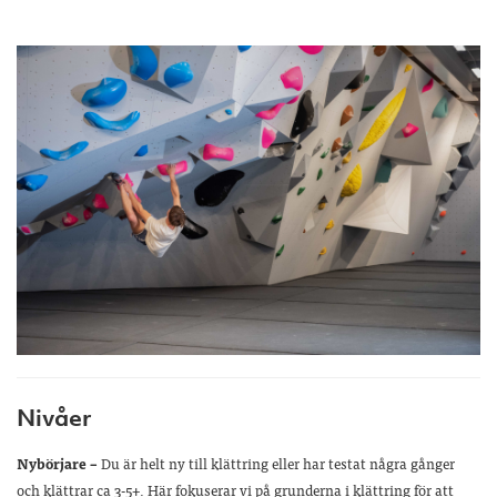
Nivåer
Nybörjare –
Du är helt ny till klättring eller har testat några gånger
och klättrar ca 3-5+. Här fokuserar vi på grunderna i klättring för att