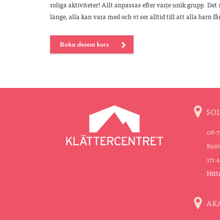
roliga aktiviteter! Allt anpassas efter varje unik grupp. Det 
länge, alla kan vara med och vi ser alltid till att alla barn 
Boka denna kurs
SO
08-7
Banv
171 
Hitt
AK