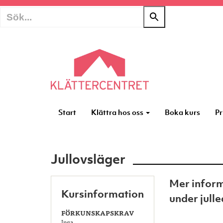
Start
Klättra hos oss
Boka kurs
Pr
Jullovsläger
Mer inform
Kursinformation
under jull
FÖRKUNSKAPSKRAV
Inga.