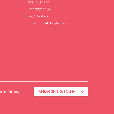
079 - 065 41 00
Stenbygatan 3A
72136, Västerås
Hitta hit med Google maps
isselblåsning
ANLÄGGNING: SOLNA