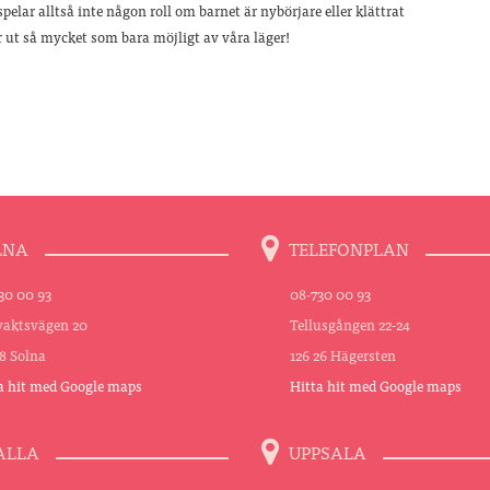
spelar alltså inte någon roll om barnet är nybörjare eller klättrat
får ut så mycket som bara möjligt av våra läger!
LNA
TELEFONPLAN
30 00 93
08-730 00 93
aktsvägen 20
Tellusgången 22-24
48 Solna
126 26 Hägersten
a hit med Google maps
Hitta hit med Google maps
ALLA
UPPSALA