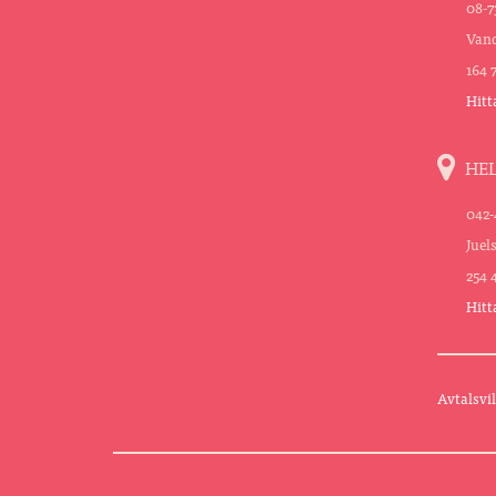
08-7
Vand
164 
Hitt
HE
042-
Juel
254 
Hitt
Avtalsvil