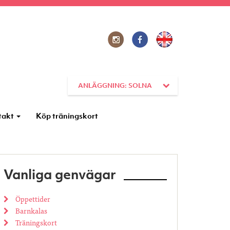
ANLÄGGNING: SOLNA
takt
Köp träningskort
Vanliga genvägar
Öppettider
Barnkalas
Träningskort