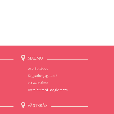
MALMÖ
040-655 85 05
Kopparbergsgatan 8
214 44 Malmö
Hitta hit med Google maps
VÄSTERÅS