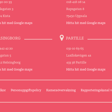
30 00 93
018-418 08 14
agatan 3
Rapsgatan 8
74 Kista
75450 Uppsala
a hit med Google maps
Hitta hit med Google maps
LSINGBORG
PARTILLE
442 42 20
031-10 69 65
sgatan 5
Laxfiskevägen 4a
42 Helsingborg
433 38 Partille
a hit med Google maps
Hitta hit med Google maps
lkor
Personuppgiftspolicy
Kameraövervakning
Rapporteringskanal v