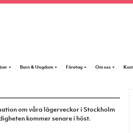
iser
Barn & Ungdom
Företag
Om oss
Kon
ation om våra lägerveckor i Stockholm
edigheten kommer senare i höst.