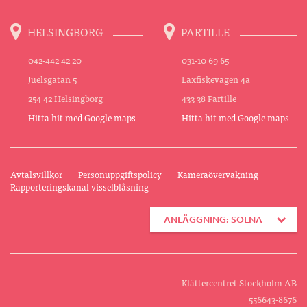
HELSINGBORG
PARTILLE
042-442 42 20
031-10 69 65
Juelsgatan 5
Laxfiskevägen 4a
254 42 Helsingborg
433 38 Partille
Hitta hit med Google maps
Hitta hit med Google maps
Avtalsvillkor
Personuppgiftspolicy
Kameraövervakning
Rapporteringskanal visselblåsning
ANLÄGGNING: SOLNA
Klättercentret Stockholm AB
556643-8676