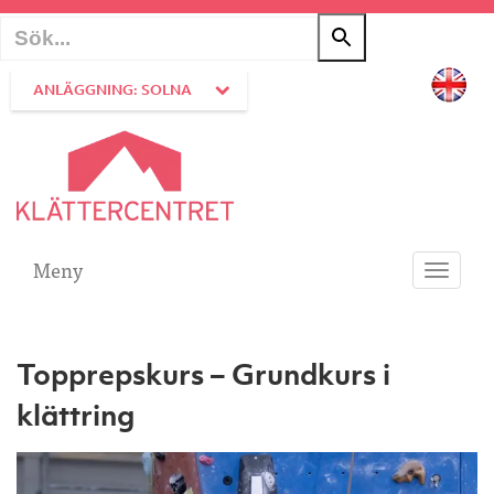
ANLÄGGNING: SOLNA
Meny
Toggle
navigati
Topprepskurs – Grundkurs i
klättring