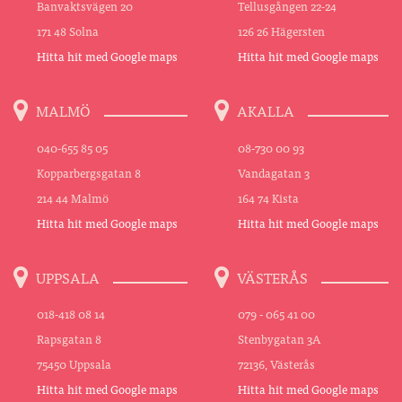
Banvaktsvägen 20
Tellusgången 22-24
171 48 Solna
126 26 Hägersten
Hitta hit med Google maps
Hitta hit med Google maps
MALMÖ
AKALLA
040-655 85 05
08-730 00 93
Kopparbergsgatan 8
Vandagatan 3
214 44 Malmö
164 74 Kista
Hitta hit med Google maps
Hitta hit med Google maps
UPPSALA
VÄSTERÅS
018-418 08 14
079 - 065 41 00
Rapsgatan 8
Stenbygatan 3A
75450 Uppsala
72136, Västerås
Hitta hit med Google maps
Hitta hit med Google maps