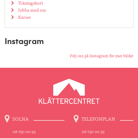
Träningskort
Jobba med oss
Kurser
Instagram
Följ oss på Instagram för mer bilder
SOLNA
TELEFONPLAN
08-730 00 93
08-730 00 93