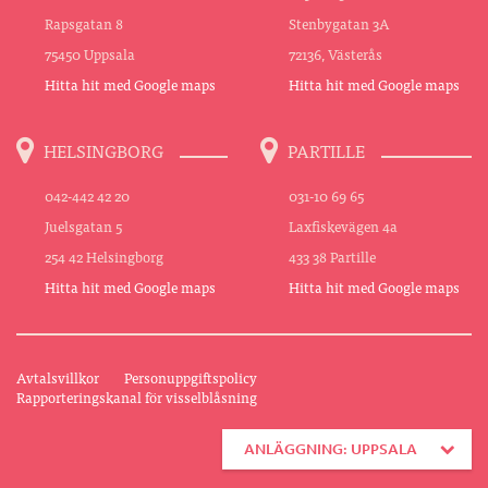
Rapsgatan 8
Stenbygatan 3A
75450 Uppsala
72136, Västerås
Hitta hit med Google maps
Hitta hit med Google maps
HELSINGBORG
PARTILLE
042-442 42 20
031-10 69 65
Juelsgatan 5
Laxfiskevägen 4a
254 42 Helsingborg
433 38 Partille
Hitta hit med Google maps
Hitta hit med Google maps
Avtalsvillkor
Personuppgiftspolicy
Rapporteringskanal för visselblåsning
ANLÄGGNING: UPPSALA