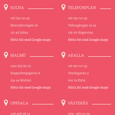
SOLNA
TELEFONPLAN
08-730 00 93
08-730 00 93
Banvaktsvägen 20
Tellusgången 22-24
171 48 Solna
126 26 Hägersten
Hitta hit med Google maps
Hitta hit med Google maps
MALMÖ
AKALLA
040-655 85 05
08-730 00 93
Kopparbergsgatan 8
Vandagatan 3
214 44 Malmö
164 74 Kista
Hitta hit med Google maps
Hitta hit med Google maps
UPPSALA
VÄSTERÅS
018-418 08 14
079 - 065 41 00