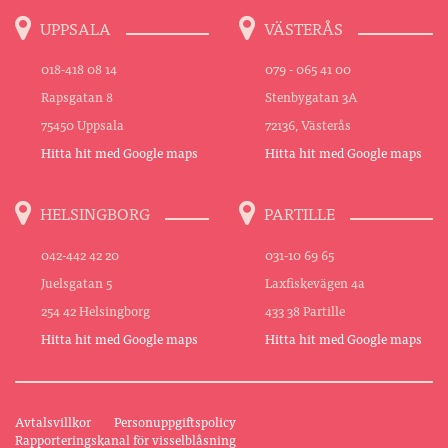
UPPSALA
VÄSTERÅS
018-418 08 14
079 - 065 41 00
Rapsgatan 8
Stenbygatan 3A
75450 Uppsala
72136, Västerås
Hitta hit med Google maps
Hitta hit med Google maps
HELSINGBORG
PARTILLE
042-442 42 20
031-10 69 65
Juelsgatan 5
Laxfiskevägen 4a
254 42 Helsingborg
433 38 Partille
Hitta hit med Google maps
Hitta hit med Google maps
Avtalsvillkor
Personuppgiftspolicy
Rapporteringskanal för visselblåsning