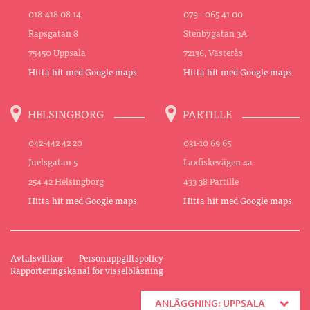
018-418 08 14
079 - 065 41 00
Rapsgatan 8
Stenbygatan 3A
75450 Uppsala
72136, Västerås
Hitta hit med Google maps
Hitta hit med Google maps
HELSINGBORG
PARTILLE
042-442 42 20
031-10 69 65
Juelsgatan 5
Laxfiskevägen 4a
254 42 Helsingborg
433 38 Partille
Hitta hit med Google maps
Hitta hit med Google maps
Avtalsvillkor
Personuppgiftspolicy
Rapporteringskanal för visselblåsning
ANLÄGGNING: UPPSALA