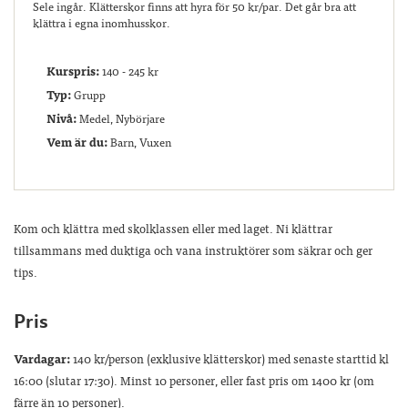
Sele ingår. Klätterskor finns att hyra för 50 kr/par. Det går bra att
klättra i egna inomhusskor.
Kurspris:
140 - 245 kr
Typ:
Grupp
Nivå:
Medel, Nybörjare
Vem är du:
Barn, Vuxen
Kom och klättra med skolklassen eller med laget. Ni klättrar
tillsammans med duktiga och vana instruktörer som säkrar och ger
tips.
Pris
Vardagar:
140 kr/person (exklusive klätterskor) med senaste starttid kl
16:00 (slutar 17:30). Minst 10 personer, eller fast pris om 1400 kr (om
färre än 10 personer).