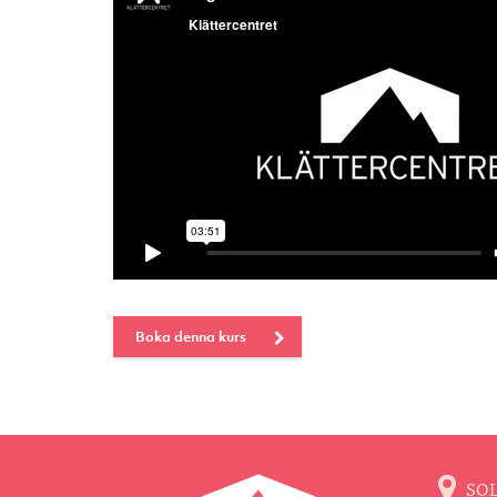
Boka denna kurs
SO