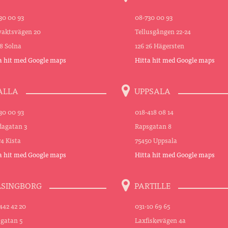
30 00 93
08-730 00 93
aktsvägen 20
Tellusgången 22-24
48 Solna
126 26 Hägersten
a hit med Google maps
Hitta hit med Google maps
ALLA
UPPSALA
30 00 93
018-418 08 14
agatan 3
Rapsgatan 8
74 Kista
75450 Uppsala
a hit med Google maps
Hitta hit med Google maps
LSINGBORG
PARTILLE
442 42 20
031-10 69 65
sgatan 5
Laxfiskevägen 4a