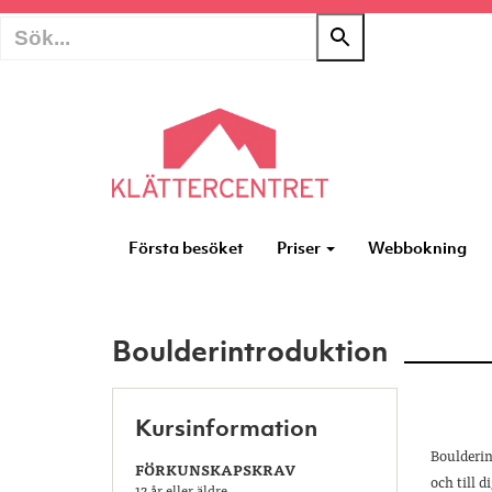
Första besöket
Priser
Webbokning
Boulderintroduktion
Kursinformation
Boulderin
FÖRKUNSKAPSKRAV
och till 
12 år eller äldre.