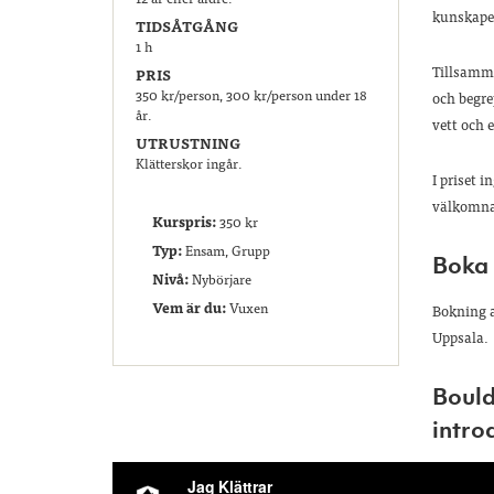
kunskaper
TIDSÅTGÅNG
1 h
Tillsamma
PRIS
350 kr/person, 300 kr/person under 18
och begre
år.
vett och 
UTRUSTNING
Klätterskor ingår.
I priset 
välkomna 
Kurspris:
350 kr
Typ:
Ensam, Grupp
Boka
Nivå:
Nybörjare
Vem är du:
Vuxen
Bokning a
Uppsala.
Bould
intro