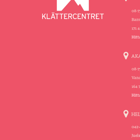
08-7
Banv
171 
Hitt
AK
08-7
Vand
164 
Hitt
HE
042-
Juel