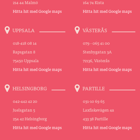
214 44 Malmö
164 74 Kista
Hitta hit med Google maps
Hitta hit med Google maps
UPPSALA
VÄSTERÅS
018-418 08 14
079 - 065 41 00
Rapsgatan 8
Stenbygatan 3A
75450 Uppsala
72136, Västerås
Hitta hit med Google maps
Hitta hit med Google maps
HELSINGBORG
PARTILLE
042-442 42 20
031-10 69 65
Juelsgatan 5
Laxfiskevägen 4a
254 42 Helsingborg
433 38 Partille
Hitta hit med Google maps
Hitta hit med Google maps