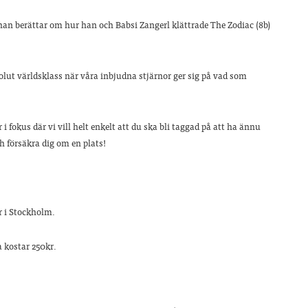
 han berättar om hur han och Babsi Zangerl klättrade The Zodiac (8b)
olut världsklass när våra inbjudna stjärnor ger sig på vad som
 fokus där vi vill helt enkelt att du ska bli taggad på att ha ännu
ch försäkra dig om en plats!
r i Stockholm.
a kostar 250kr.