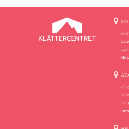
SO
08-7
Banv
171 
Hitt
AK
08-7
Vand
164 
Hitt
HE