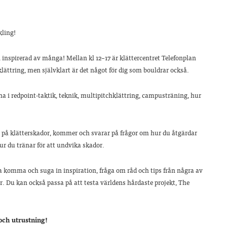
kling!
i inspirerad av många! Mellan kl 12–17 är klättercentret Telefonplan
klättring, men självklart är det något för dig som bouldrar också.
na i redpoint-taktik, teknik, multipitchklättring, campusträning, hur
g på klätterskador, kommer och svarar på frågor om hur du åtgärdar
ur du tränar för att undvika skador.
ra komma och suga in inspiration, fråga om råd och tips från några av
er. Du kan också passa på att testa världens hårdaste projekt, The
 och utrustning!