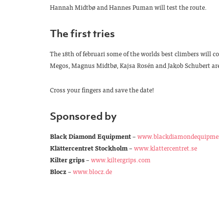
Hannah Midtbø and Hannes Puman will test the route.
The first tries
The 18th of februari some of the worlds best climbers will 
Megos, Magnus Midtbø, Kajsa Rosén and Jakob Schubert are
Cross your fingers and save the date!
Sponsored by
Black Diamond Equipment
–
www.blackdiamondequipme
Klättercentret Stockholm
–
www.klattercentret.se
Kilter grips
–
www.kiltergrips.com
Blocz
–
www.blocz.de