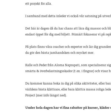
ett projekt för alla.
I samband med detta inleder vi också vår satsning på utvec
Det här är dagen då du har chans att lära dig massor och bl
endast öppet för dig med biljett. Primärt fokuserar vi på rep
På plats finns våra coacher och experter och lär dig grunder
du gör den bästa jamhandsken och mycket mer.
Kalle och Peder från Aloma Naprapati, som specialiserar si
smärta & överbelastningsskador (t.ex. i fingrar) och visar h
Du kommer kunna boka in dig på olika aktiviteter, eller ba
världens bästa klättrare, eller bara klättra massa roliga led
Project (mer info längst ned).
Under hela dagen har vi fina rabatter på kurser, kläder