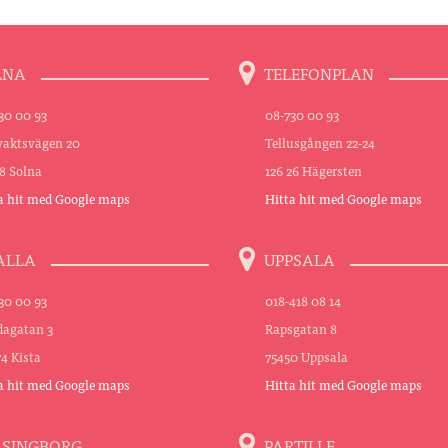
LNA
TELEFONPLAN
30 00 93
08-730 00 93
aktsvägen 20
Tellusgången 22-24
48 Solna
126 26 Hägersten
a hit med Google maps
Hitta hit med Google maps
ALLA
UPPSALA
30 00 93
018-418 08 14
agatan 3
Rapsgatan 8
74 Kista
75450 Uppsala
a hit med Google maps
Hitta hit med Google maps
LSINGBORG
PARTILLE