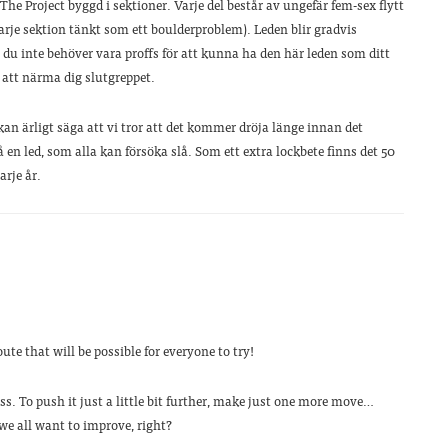
The Project byggd i sektioner. Varje del består av ungefär fem-sex flytt
varje sektion tänkt som ett boulderproblem). Leden blir gradvis
t du inte behöver vara proffs för att kunna ha den här leden som ditt
r att närma dig slutgreppet.
an ärligt säga att vi tror att det kommer dröja länge innan det
å en led, som alla kan försöka slå. Som ett extra lockbete finns det 50
arje år.
te that will be possible for everyone to try!
ss. To push it just a little bit further, make just one more move…
 we all want to improve, right?