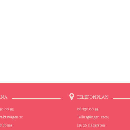
LNA
TELEFONPLAN
30 00 93
08-730 00 93
aktsvägen 20
Tellusgången 22-24
48 Solna
126 26 Hägersten