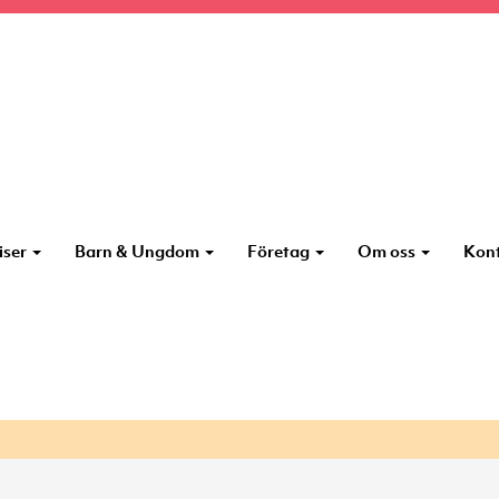
iser
Barn & Ungdom
Företag
Om oss
Kon