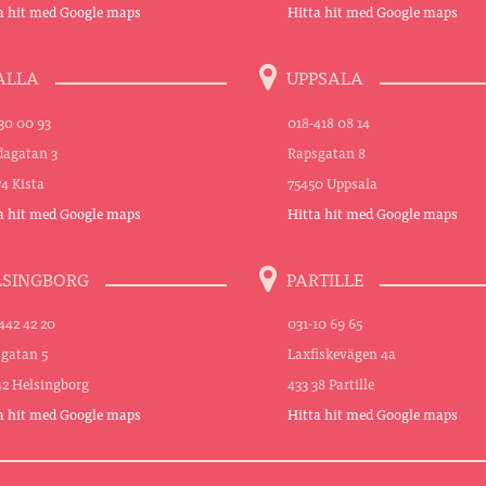
a hit med Google maps
Hitta hit med Google maps
ALLA
UPPSALA
30 00 93
018-418 08 14
agatan 3
Rapsgatan 8
74 Kista
75450 Uppsala
a hit med Google maps
Hitta hit med Google maps
LSINGBORG
PARTILLE
442 42 20
031-10 69 65
sgatan 5
Laxfiskevägen 4a
42 Helsingborg
433 38 Partille
a hit med Google maps
Hitta hit med Google maps