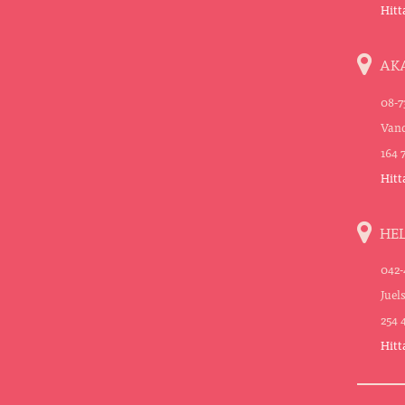
Hitt
AK
08-7
Vand
164 
Hitt
HE
042-
Juel
254 
Hitt