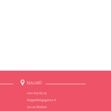
MALMÖ
040-655 85 05
Kopparbergsgatan 8
214 44 Malmö