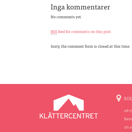
Inga kommentarer
No comments yet.
RSS
feed for comments on this post.
Sorry, the comment form is closed at this time.
SO
08-7
Banv
171 