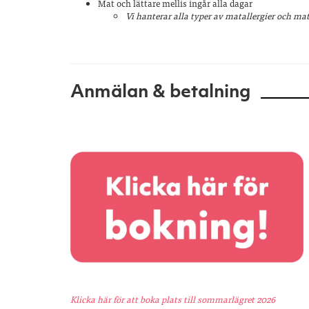
Mat och lättare mellis ingår alla dagar
Vi hanterar alla typer av matallergier och mat
Anmälan & betalning
Klicka här för att boka plats till sommarlägret 2026