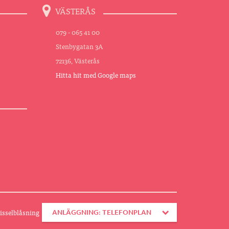
VÄSTERÅS
079 - 065 41 00
Stenbygatan 3A
72136, Västerås
Hitta hit med Google maps
isselblåsning
ANLÄGGNING: TELEFONPLAN