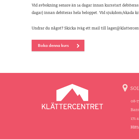
Vid avbokning senare än 14 dagar innan kursstart debitera
dagar) innan debiteras hela beloppet. Vid sjukdom/skada kr
Undrar du något? Skicka iväg ett mail till lager@klattercent
Boka denna kurs
SO
08-7
Banv
171 
Hitt