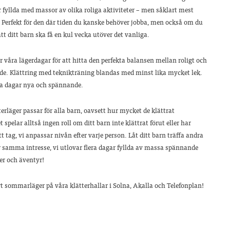
 fyllda med massor av olika roliga aktiviteter – men såklart mest
. Perfekt för den där tiden du kanske behöver jobba, men också om du
att ditt barn ska få en kul vecka utöver det vanliga.
ar våra lägerdagar för att hitta den perfekta balansen mellan roligt och
. Klättring med teknikträning blandas med minst lika mycket lek.
lla dagar nya och spännande.
terläger passar för alla barn, oavsett hur mycket de klättrat
 spelar alltså ingen roll om ditt barn inte klättrat förut eller har
tt tag, vi anpassar nivån efter varje person. Låt ditt barn träffa andra
 samma intresse, vi utlovar flera dagar fyllda av massa spännande
er och äventyr!
rt sommarläger på våra klätterhallar i Solna, Akalla och Telefonplan!