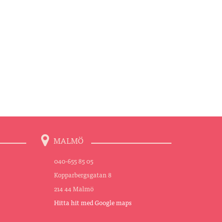
MALMÖ
040-655 85 05
Kopparbergsgatan 8
214 44 Malmö
Hitta hit med Google maps