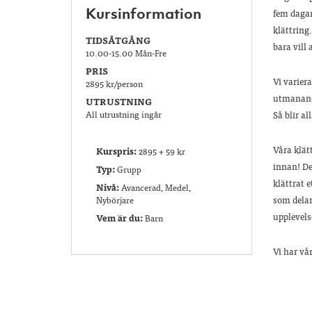
Kursinformation
fem dagar
klättring
TIDSÅTGÅNG
bara vill 
10.00-15.00 Mån-Fre
PRIS
Vi varier
2895 kr/person
utmanande
UTRUSTNING
All utrustning ingår
Så blir a
Våra klät
Kurspris:
2895 + 59 kr
innan! Det
Typ:
Grupp
klättrat e
Nivå:
Avancerad, Medel,
som delar
Nybörjare
upplevels
Vem är du:
Barn
Vi har vå