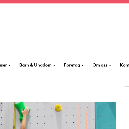
iser
Barn & Ungdom
Företag
Om oss
Kon