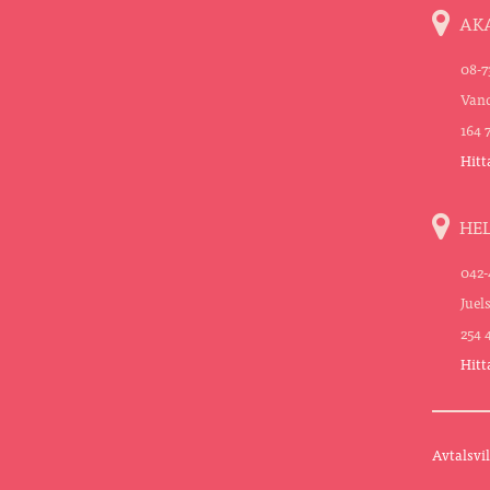
AK
08-7
Vand
164 
Hitt
HE
042-
Juel
254 
Hitt
Avtalsvil