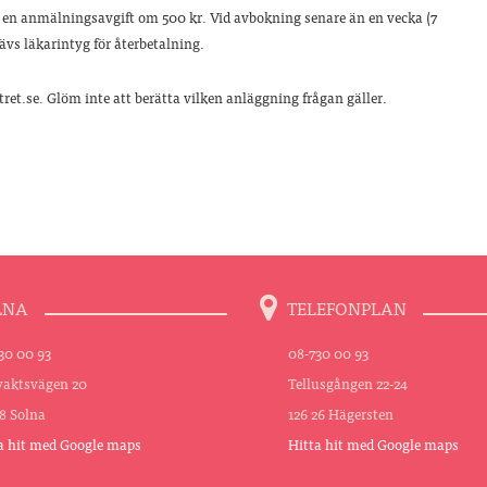
s en anmälningsavgift om 500 kr. Vid avbokning senare än en vecka (7
ävs läkarintyg för återbetalning.
ret.se. Glöm inte att berätta vilken anläggning frågan gäller.
LNA
TELEFONPLAN
30 00 93
08-730 00 93
aktsvägen 20
Tellusgången 22-24
48 Solna
126 26 Hägersten
a hit med Google maps
Hitta hit med Google maps