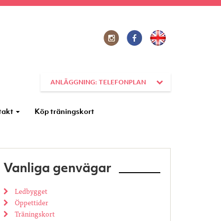
ANLÄGGNING: TELEFONPLAN
takt
Köp träningskort
Vanliga genvägar
Ledbygget
Öppettider
Träningskort