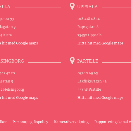
ALLA
UPPSALA
30 00 93
018-418 08 14
agatan 3
Rapsgatan 8
74 Kista
75450 Uppsala
a hit med Google maps
Hitta hit med Google maps
LSINGBORG
PARTILLE
442 42 20
031-10 69 65
sgatan 5
Laxfiskevägen 4a
42 Helsingborg
433 38 Partille
a hit med Google maps
Hitta hit med Google maps
lkor
Personuppgiftspolicy
Kameraövervakning
Rapporteringskanal v