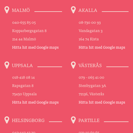
MALMÖ
AKALLA
040-655 85 05
08-730 00 93
Kopparbergsgatan 8
Vandagatan 3
214 44 Malmö
164 74 Kista
Hitta hit med Google maps
Hitta hit med Google maps
UPPSALA
VÄSTERÅS
018-418 08 14
079 - 065 41 00
Rapsgatan 8
Stenbygatan 3A
75450 Uppsala
72136, Västerås
Hitta hit med Google maps
Hitta hit med Google maps
HELSINGBORG
PARTILLE
042-442 42 20
031-10 69 65