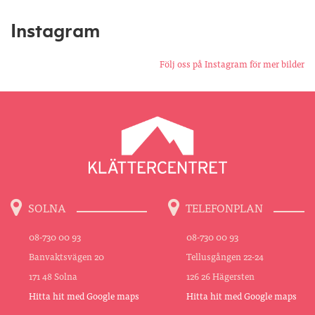
Instagram
Följ oss på Instagram för mer bilder
SOLNA
TELEFONPLAN
08-730 00 93
08-730 00 93
Banvaktsvägen 20
Tellusgången 22-24
171 48 Solna
126 26 Hägersten
Hitta hit med Google maps
Hitta hit med Google maps