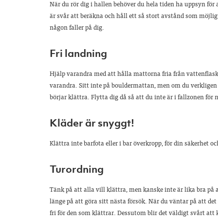
När du rör dig i hallen behöver du hela tiden ha uppsyn för 
är svår att beräkna och håll ett så stort avstånd som möjlig
någon faller på dig.
Fri landning
Hjälp varandra med att hålla mattorna fria från vattenflas
varandra. Sitt inte på bouldermattan, men om du verkligen 
börjar klättra. Flytta dig då så att du inte är i fallzonen fö
Kläder är snyggt!
Klättra inte barfota eller i bar överkropp, för din säkerhet och
Turordning
Tänk på att alla vill klättra, men kanske inte är lika bra på a
länge på att göra sitt nästa försök. När du väntar på att det 
fri för den som klättrar. Dessutom blir det väldigt svårt at