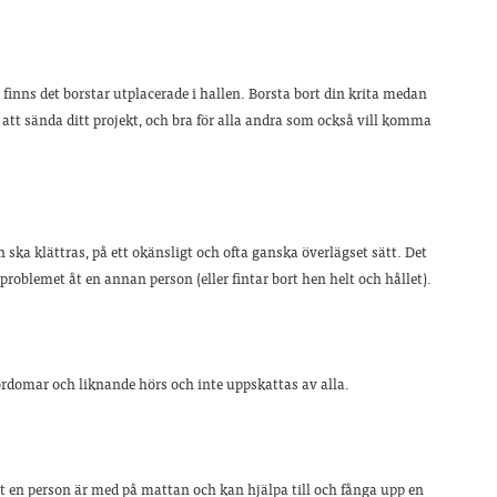
r finns det borstar utplacerade i hallen. Borsta bort din krita medan
are att sända ditt projekt, och bra för alla andra som också vill komma
n ska klättras, på ett okänsligt och ofta ganska överlägset sätt. Det
roblemet åt en annan person (eller fintar bort hen helt och hållet).
ordomar och liknande hörs och inte uppskattas av alla.
att en person är med på mattan och kan hjälpa till och fånga upp en