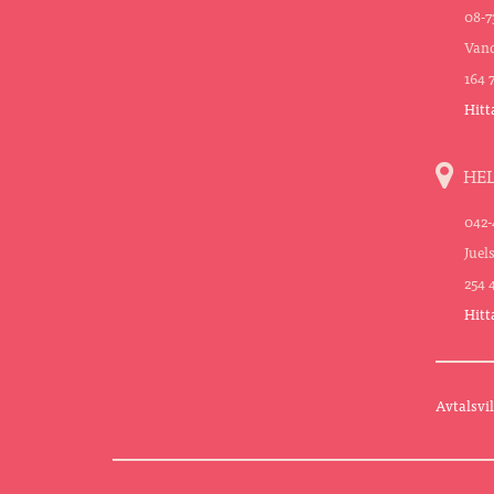
08-7
Vand
164 
Hitt
HE
042-
Juel
254 
Hitt
Avtalsvil