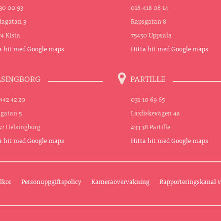
30 00 93
018-418 08 14
agatan 3
Rapsgatan 8
74 Kista
75450 Uppsala
a hit med Google maps
Hitta hit med Google maps
LSINGBORG
PARTILLE
442 42 20
031-10 69 65
sgatan 5
Laxfiskevägen 4a
42 Helsingborg
433 38 Partille
a hit med Google maps
Hitta hit med Google maps
lkor
Personuppgiftspolicy
Kameraövervakning
Rapporteringskanal v