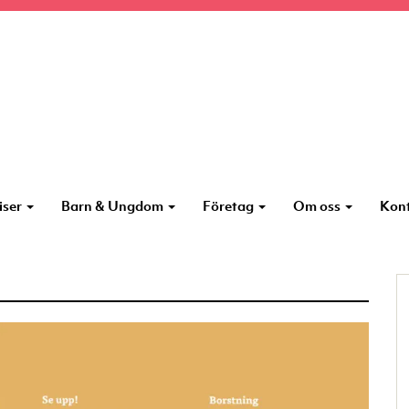
iser
Barn & Ungdom
Företag
Om oss
Kon