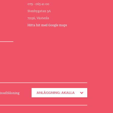
079 - 065 41 00
Stenbygatan 3A
72136, Västerås
Hitta hit med Google maps
isselblåsning
ANLÄGGNING: AKALLA