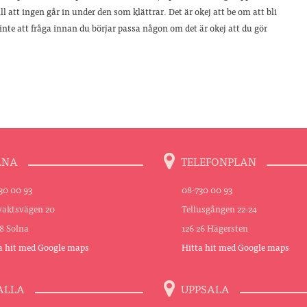
ll att ingen går in under den som klättrar. Det är okej att be om att bli
te att fråga innan du börjar passa någon om det är okej att du gör
LNA
TELEFONPLAN
30 00 93
08-730 00 93
aktsvägen 20
Tellusgången 22-24
48 Solna
126 26 Hägersten
a hit med Google maps
Hitta hit med Google maps
ALLA
UPPSALA