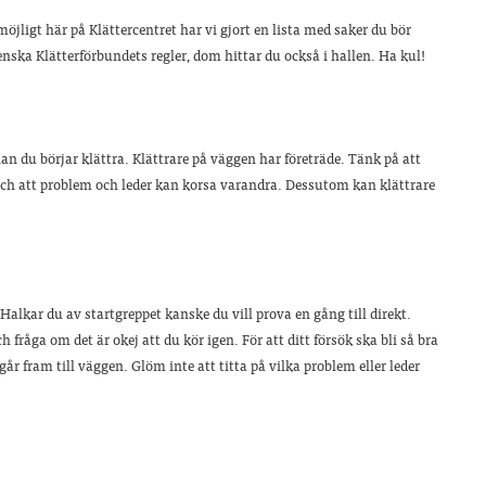
öjligt här på Klättercentret har vi gjort en lista med saker du bör
enska Klätterförbundets regler, dom hittar du också i hallen. Ha kul!
nnan du börjar klättra. Klättrare på väggen har företräde. Tänk på att
 och att problem och leder kan korsa varandra. Dessutom kan klättrare
Halkar du av startgreppet kanske du vill prova en gång till direkt.
fråga om det är okej att du kör igen. För att ditt försök ska bli så bra
år fram till väggen. Glöm inte att titta på vilka problem eller leder