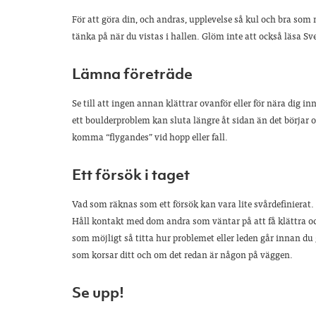
För att göra din, och andras, upplevelse så kul och bra som m
tänka på när du vistas i hallen. Glöm inte att också läsa Sv
Lämna företräde
Se till att ingen annan klättrar ovanför eller för nära dig i
ett boulderproblem kan sluta längre åt sidan än det börjar
komma “flygandes” vid hopp eller fall.
Ett försök i taget
Vad som räknas som ett försök kan vara lite svårdefinierat. 
Håll kontakt med dom andra som väntar på att få klättra och 
som möjligt så titta hur problemet eller leden går innan du g
som korsar ditt och om det redan är någon på väggen.
Se upp!