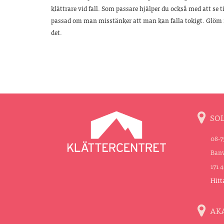
klättrare vid fall. Som passare hjälper du också med att se ti
passad om man misstänker att man kan falla tokigt. Glöm in
det.
SO
08-7
Banv
171 
Hitt
AK