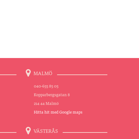
MALMÖ
040-655 85 05
Kopparbergsgatan 8
214 44 Malmö
Hitta hit med Google maps
VÄSTERÅS