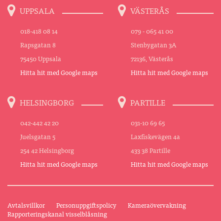
UPPSALA
VÄSTERÅS
018-418 08 14
079 - 065 41 00
Rapsgatan 8
Stenbygatan 3A
75450 Uppsala
72136, Västerås
Hitta hit med Google maps
Hitta hit med Google maps
HELSINGBORG
PARTILLE
042-442 42 20
031-10 69 65
Juelsgatan 5
Laxfiskevägen 4a
254 42 Helsingborg
433 38 Partille
Hitta hit med Google maps
Hitta hit med Google maps
Avtalsvillkor
Personuppgiftspolicy
Kameraövervakning
Rapporteringskanal visselblåsning