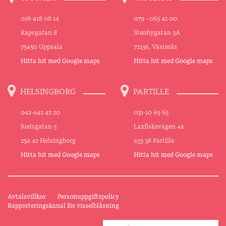
018-418 08 14
079 - 065 41 00
Rapsgatan 8
Stenbygatan 3A
75450 Uppsala
72136, Västerås
Hitta hit med Google maps
Hitta hit med Google maps
HELSINGBORG
PARTILLE
042-442 42 20
031-10 69 65
Juelsgatan 5
Laxfiskevägen 4a
254 42 Helsingborg
433 38 Partille
Hitta hit med Google maps
Hitta hit med Google maps
Avtalsvillkor
Personuppgiftspolicy
Rapporteringskanal för visselblåsning