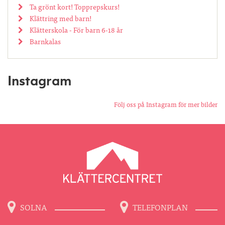
Ta grönt kort! Topprepskurs!
Klättring med barn!
Klätterskola - För barn 6-18 år
Barnkalas
Instagram
Följ oss på Instagram för mer bilder
SOLNA
TELEFONPLAN