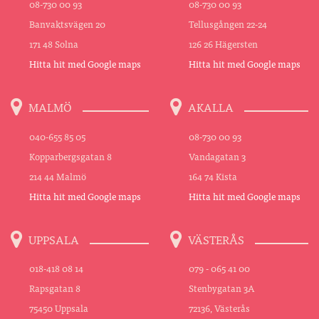
08-730 00 93
08-730 00 93
Banvaktsvägen 20
Tellusgången 22-24
171 48 Solna
126 26 Hägersten
Hitta hit med Google maps
Hitta hit med Google maps
MALMÖ
AKALLA
040-655 85 05
08-730 00 93
Kopparbergsgatan 8
Vandagatan 3
214 44 Malmö
164 74 Kista
Hitta hit med Google maps
Hitta hit med Google maps
UPPSALA
VÄSTERÅS
018-418 08 14
079 - 065 41 00
Rapsgatan 8
Stenbygatan 3A
75450 Uppsala
72136, Västerås