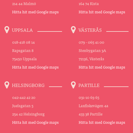
214 44 Malmö
164 74 Kista
Hitta hit med Google maps
Hitta hit med Google maps
UPPSALA
VÄSTERÅS
018-418 08 14
079 - 065 41 00
Rapsgatan 8
Stenbygatan 3A
75450 Uppsala
72136, Västerås
Hitta hit med Google maps
Hitta hit med Google maps
HELSINGBORG
PARTILLE
042-442 42 20
031-10 69 65
Juelsgatan 5
Laxfiskevägen 4a
254 42 Helsingborg
433 38 Partille
Hitta hit med Google maps
Hitta hit med Google maps