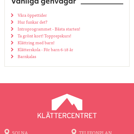
Vanliga genvägar
Våra öppettider
Hur funkar det?
Introprogrammet - Bästa starten!
Ta grönt kort! Topprepskurs!
Klättring med barn!
Klätterskola - För barn 6-18 år
Barnkalas
SOLNA
TELEFONPLAN