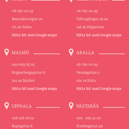
08-730 00 93
08-730 00 93
Banvaktsvägen 20
Tellusgången 22-24
171 48 Solna
126 26 Hägersten
Hitta hit med Google maps
Hitta hit med Google maps
MALMÖ
AKALLA
040-655 85 05
08-730 00 93
Kopparbergsgatan 8
Vandagatan 3
214 44 Malmö
164 74 Kista
Hitta hit med Google maps
Hitta hit med Google maps
UPPSALA
VÄSTERÅS
018-418 08 14
079 - 065 41 00
Rapsgatan 8
Stenbygatan 3A