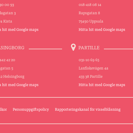
30 00 93
018-418 08 14
agatan 3
Rapsgatan 8
74 Kista
75450 Uppsala
a hit med Google maps
Hitta hit med Google maps
LSINGBORG
PARTILLE
442 42 20
031-10 69 65
sgatan 5
Laxfiskevägen 4a
42 Helsingborg
433 38 Partille
a hit med Google maps
Hitta hit med Google maps
lkor
Personuppgiftspolicy
Rapporteringskanal för visselblåsning