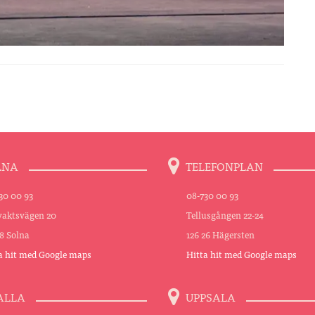
LNA
TELEFONPLAN
30 00 93
08-730 00 93
aktsvägen 20
Tellusgången 22-24
48 Solna
126 26 Hägersten
a hit med Google maps
Hitta hit med Google maps
ALLA
UPPSALA