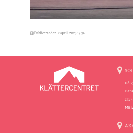
Publicerat den: 2 april, 2025 13:36
SO
08-7
Banv
171 
Hitt
AK