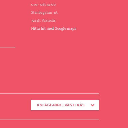
079 - 065 41 00
Stenbygatan 3A
72136, Västerås
Hitta hit med Google maps
ANLÄGGNING: VÄSTERÅS