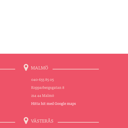
MALMÖ
040-655 85 05
Kopparbergsgatan 8
214 44 Malmö
Hitta hit med Google maps
VÄSTERÅS