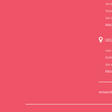
08-7
Vand
164 
Hitt
HE
042-
Juel
254 
Hitt
Avtalsvil