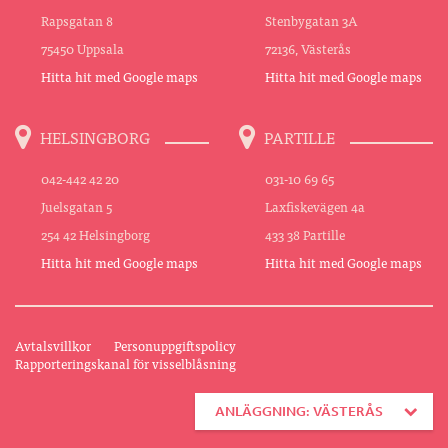
Rapsgatan 8
Stenbygatan 3A
75450 Uppsala
72136, Västerås
Hitta hit med Google maps
Hitta hit med Google maps
HELSINGBORG
PARTILLE
042-442 42 20
031-10 69 65
Juelsgatan 5
Laxfiskevägen 4a
254 42 Helsingborg
433 38 Partille
Hitta hit med Google maps
Hitta hit med Google maps
Avtalsvillkor
Personuppgiftspolicy
Rapporteringskanal för visselblåsning
ANLÄGGNING: VÄSTERÅS