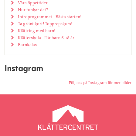
Våra öppettider
Hur funkar det?
Introprogrammet - Bästa starten!
Ta grönt kort! Topprepskurs!
Klättring med barn!
Klätterskola - För barn 6-18 år
Barnkalas
Instagram
Följ oss på Instagram för mer bilder