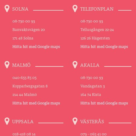
SOLNA
TELEFONPLAN
08-730 00 93
08-730 00 93
Banvaktsvägen 20
Tellusgången 22-24
171 48 Solna
126 26 Hägersten
Hitta hit med Google maps
Hitta hit med Google maps
MALMÖ
AKALLA
040-655 85 05
08-730 00 93
Kopparbergsgatan 8
Vandagatan 3
214 44 Malmö
164 74 Kista
Hitta hit med Google maps
Hitta hit med Google maps
UPPSALA
VÄSTERÅS
018-418 08 14
079 - 065 41 00