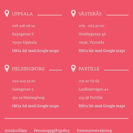
UPPSALA
VÄSTERÅS
018-418 08 14
079 - 065 41 00
Rapsgatan 8
Stenbygatan 3A
75450 Uppsala
72136, Västerås
Hitta hit med Google maps
Hitta hit med Google maps
HELSINGBORG
PARTILLE
042-442 42 20
031-10 69 65
Juelsgatan 5
Laxfiskevägen 4a
254 42 Helsingborg
433 38 Partille
Hitta hit med Google maps
Hitta hit med Google maps
Avtalsvillkor
Personuppgiftspolicy
Kameraövervakning