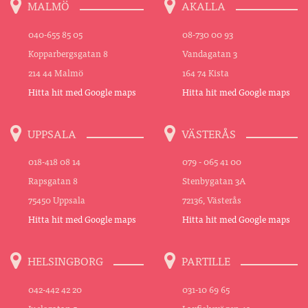
MALMÖ
AKALLA
040-655 85 05
08-730 00 93
Kopparbergsgatan 8
Vandagatan 3
214 44 Malmö
164 74 Kista
Hitta hit med Google maps
Hitta hit med Google maps
UPPSALA
VÄSTERÅS
018-418 08 14
079 - 065 41 00
Rapsgatan 8
Stenbygatan 3A
75450 Uppsala
72136, Västerås
Hitta hit med Google maps
Hitta hit med Google maps
HELSINGBORG
PARTILLE
042-442 42 20
031-10 69 65