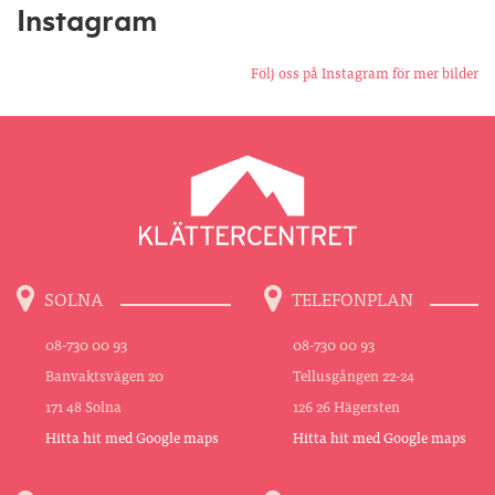
Instagram
Följ oss på Instagram för mer bilder
SOLNA
TELEFONPLAN
08-730 00 93
08-730 00 93
Banvaktsvägen 20
Tellusgången 22-24
171 48 Solna
126 26 Hägersten
Hitta hit med Google maps
Hitta hit med Google maps