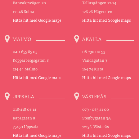
Banvaktsvägen 20
Tellusgången 22-24
171 48 Solna
126 26 Hägersten
Hitta hit med Google maps
Hitta hit med Google maps
MALMÖ
AKALLA
040-655 85 05
08-730 00 93
Kopparbergsgatan 8
Vandagatan 3
214 44 Malmö
164 74 Kista
Hitta hit med Google maps
Hitta hit med Google maps
UPPSALA
VÄSTERÅS
018-418 08 14
079 - 065 41 00
Rapsgatan 8
Stenbygatan 3A
75450 Uppsala
72136, Västerås
Hitta hit med Google maps
Hitta hit med Google maps