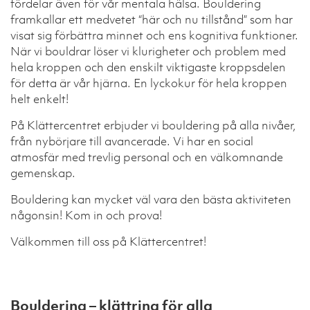
fördelar även för vår mentala hälsa. Bouldering
framkallar ett medvetet “här och nu tillstånd” som har
visat sig förbättra minnet och ens kognitiva funktioner.
När vi bouldrar löser vi klurigheter och problem med
hela kroppen och den enskilt viktigaste kroppsdelen
för detta är vår hjärna. En lyckokur för hela kroppen
helt enkelt!
På Klättercentret erbjuder vi bouldering på alla nivåer,
från nybörjare till avancerade. Vi har en social
atmosfär med trevlig personal och en välkomnande
gemenskap.
Bouldering kan mycket väl vara den bästa aktiviteten
någonsin! Kom in och prova!
Välkommen till oss på Klättercentret!
Bouldering – klättring för alla