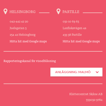
HELSINGBORG
PARTILLE
042-442 42 20
031-10 69 65
Juelsgatan 5
Laxfiskevägen 4a
254 42 Helsingborg
433 38 Partille
Hitta hit med Google maps
Hitta hit med Google maps
Rapporteringskanal för visselblåsning
ANLÄGGNING: MALMÖ
Klättercentret Skåne AB
559032-9784