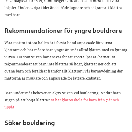
På vardagkvällar 18-21, samt helger 12-16 är det som mest folk i våra
lokaler. Under övriga tider är det både lugnare och säkrare att klättra
med barn.
Rekommendationer för yngre bouldrare
Våra mattor i stora hallen är i första hand anpassade för vuxna
klättrare och här måste barn yngre än 12 år alltid klättra med en kunnig
vuxen. Du som vuxen har ansvar för att spotta (passa) barnet. Vi
rekommenderar att barn inte klättrar så högt, klättrar ner och att
ovana barn och föräldrar framför allt klättrar i vår barnavdelning där
mattorna är mjukare och anpassade för lättare krabater.
Barn under 12 år behöver en aktiv vuxen vid bouldering. Är ditt barn
sugen på att börja klättra?
Vi har klätterskola för barn från 7 år och
uppåt!
Säker bouldering