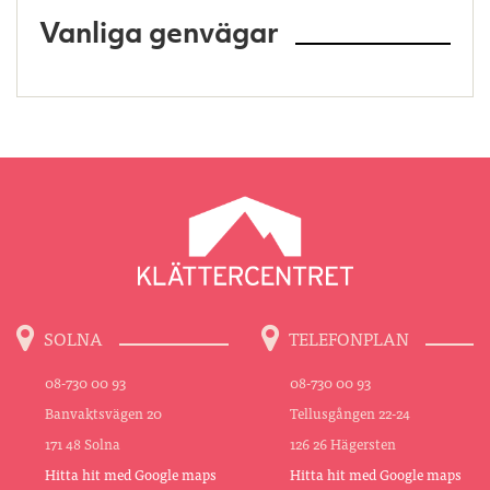
Vanliga genvägar
SOLNA
TELEFONPLAN
08-730 00 93
08-730 00 93
Banvaktsvägen 20
Tellusgången 22-24
171 48 Solna
126 26 Hägersten
Hitta hit med Google maps
Hitta hit med Google maps