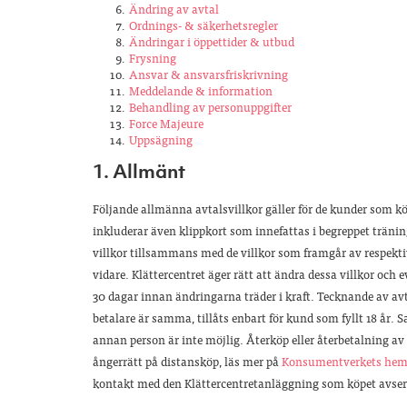
Ändring av avtal
Ordnings- & säkerhetsregler
Ändringar i öppettider & utbud
Frysning
Ansvar & ansvarsfriskrivning
Meddelande & information
Behandling av personuppgifter
Force Majeure
Uppsägning
1. Allmänt
Följande allmänna avtalsvillkor gäller för de kunder som ko
inkluderar även klippkort som innefattas i begreppet träni
villkor tillsammans med de villkor som framgår av respektive 
vidare. Klättercentret äger rätt att ändra dessa villkor o
30 dagar innan ändringarna träder i kraft. Tecknande av a
betalare är samma, tillåts enbart för kund som fyllt 18 år. S
annan person är inte möjlig. Återköp eller återbetalning av
ångerrätt på distansköp, läs mer på
Konsumentverkets hem
kontakt med den Klättercentretanläggning som köpet avser.