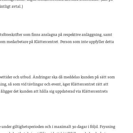
intligt avtal.)
etsföreskrifter som finns anslagna på respektive anläggning, samt
 som medarbetare på Klättercentret. Person som inte uppfyller detta
öppettider och utbud. Ändringar ska då meddelas kunden på sätt som
ing, så som vid tävlingar och event, äger Klättercentret rätt att
gar åligger det kunden att hålla sig uppdaterad via Klättercentrets
älle under giltighetsperioden och i maximalt 30 dagar i följd. Frysning