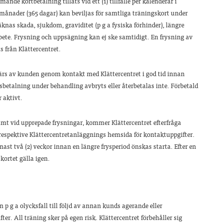
de kortbetalning tillåts vid ett (1) tillfälle per kalenderår i
 månader (365 dagar) kan beviljas för samtliga träningskort under
knas skada, sjukdom, graviditet (p g a fysiska förhinder), längre
 arbete. Frysning och uppsägning kan ej ske samtidigt. En frysning av
ts från Klättercentret.
̈rs av kunden genom kontakt med Klättercentret i god tid innan
sbetalning under behandling avbryts eller återbetalas inte. Förbetald
r aktivt.
amt vid upprepade frysningar, kommer Klättercentret efterfråga
Se respektive Klättercentretanläggnings hemsida för kontaktuppgifter.
t två (2) veckor innan en längre frysperiod önskas starta. Efter en
ortet gälla igen.
 p g a olycksfall till följd av annan kunds agerande eller
er. All träning sker på egen risk. Klättercentret förbehåller sig