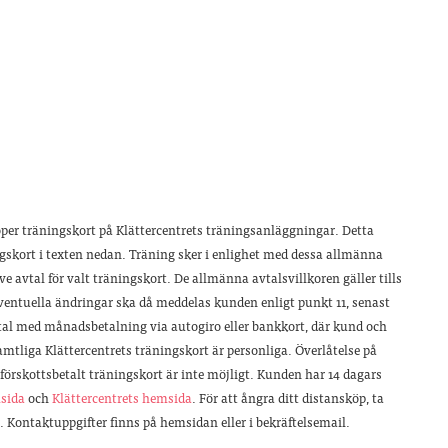
̈per träningskort på Klättercentrets träningsanläggningar. Detta
ngskort i texten nedan. Träning sker i enlighet med dessa allmänna
avtal för valt träningskort. De allmänna avtalsvillkoren gäller tills
ch eventuella ändringar ska då meddelas kunden enligt punkt 11, senast
vtal med månadsbetalning via autogiro eller bankkort, där kund och
amtliga Klättercentrets träningskort är personliga. Överlåtelse på
 förskottsbetalt träningskort är inte möjligt. Kunden har 14 dagars
sida
och
Klättercentrets hemsida
. För att ångra ditt distansköp, ta
 Kontaktuppgifter finns på hemsidan eller i bekräftelsemail.