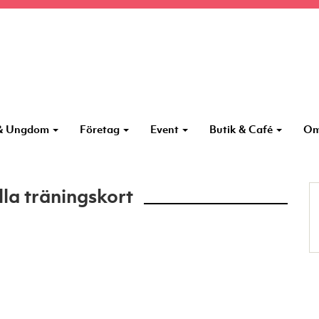
 & Ungdom
Företag
Event
Butik & Café
Om
lla träningskort