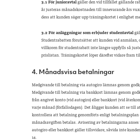
3.1 För junioravtal
gäller den vid tillfället gällande
år justeras månadskostnaden till innevarande års vuxen
dess att kunden säger upp träningskortet i enlighet m
3.2 För anläggningar som erbjuder studentavtal
gä
Studentrabatten förutsätter att kunden vid anmälan, 
villkoren för studentrabatt inte längre uppfylls så just
prislistan. Träningskortet löper därefter vidare fram 
4. Månadsvisa betalningar
Medgivande till betalning via autogiro lämnas genom godk
Medgivande till betalning via bankkort lämnas genom godkä
från angivet konto (vid autogiro) eller bankkort (vid återk
varje månad (förfallodagen). Det åligger kunden att se till a
kontrollera att betalning genomförts enligt betalningsplan oc
månadsavgiften betalas. Avisering av betalningarna anses 
autogiro eller bankkort gäller tillsvidare, såvida inte kund
14.