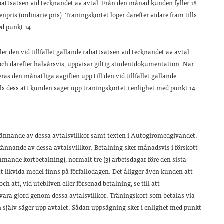
 rabattsatsen vid tecknandet av avtal. Från den månad kunden fyller 18
pris (ordinarie pris). Träningskortet löper därefter vidare fram tills
ed punkt 14.
ller den vid tillfället gällande rabattsatsen vid tecknandet av avtal.
och därefter halvårsvis, uppvisar giltig studentdokumentation. När
eras den månatliga avgiften upp till den vid tillfället gällande
tills dess att kunden säger upp träningskortet i enlighet med punkt 14.
ännande av dessa avtalsvillkor samt texten i Autogiromedgivandet.
nnande av dessa avtalsvillkor. Betalning sker månadsvis i förskott
ommande kortbetalning), normalt tre (3) arbetsdagar före den sista
tt likvida medel finns på förfallodagen. Det åligger även kunden att
h att, vid utebliven eller försenad betalning, se till att
vara gjord genom dessa avtalsvillkor. Träningskort som betalas via
en själv säger upp avtalet. Sådan uppsägning sker i enlighet med punkt