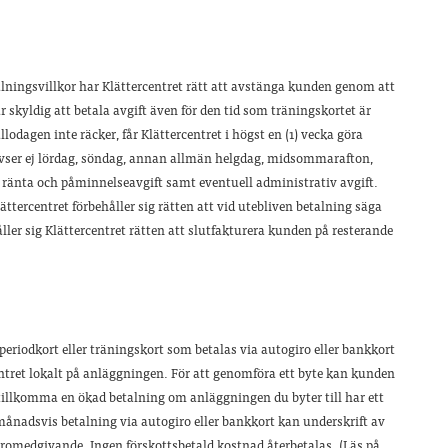
lningsvillkor har Klättercentret rätt att avstänga kunden genom att
r skyldig att betala avgift även för den tid som träningskortet är
odagen inte räcker, får Klättercentret i högst en (1) vecka göra
vser ej lördag, söndag, annan allmän helgdag, midsommarafton,
s ränta och påminnelseavgift samt eventuell administrativ avgift.
ttercentret förbehåller sig rätten att vid utebliven betalning säga
ler sig Klättercentret rätten att slutfakturera kunden på resterande
tt periodkort eller träningskort som betalas via autogiro eller bankkort
ntret lokalt på anläggningen. För att genomföra ett byte kan kunden
illkomma en ökad betalning om anläggningen du byter till har ett
 månadsvis betalning via autogiro eller bankkort kan underskrift av
giromedgivande. Ingen förskottsbetald kostnad återbetalas. (Läs på