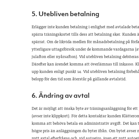
5. Utebliven betalning
Erlägger inte kunden betalning i enlighet med avtalade beta
spärra träningskortet tills dess att betalning sker. Kunden ä
spärrat. Om de likvida medlen för månadsbetalning på förfall
ytterligare uttagsförsök under de kommande vardagarna (a
julafton eller nyårsafton). Vid utebliven betalning debitera
Därefter kan ärendet komma att överlämnas till inkasso. Klä
upp kunden enligt punkt 14. Vid utebliven betalning förbehål
belopp för den tid som återstår på gällande avtalstid.
6. Ändring av avtal
Det är möjligt att önska byte av träningsanläggning för e
(avser inte klippkort). För detta kontaktar kunden Klätterce
komma att behöva betala en administrativ avgift. Det kan t
högre pris än anläggningen du byter ifrån. Om bytet avser
nytt avtal efterfrågas och, vid autogiro, även ett nytt auto