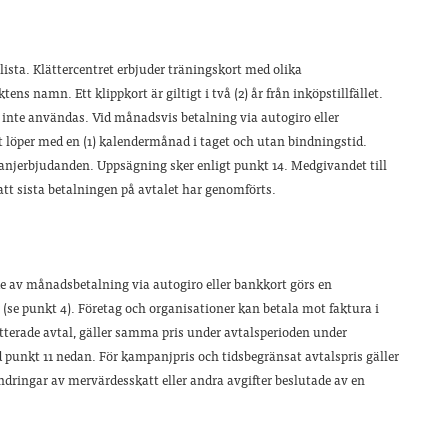
islista. Klättercentret erbjuder träningskort med olika
s namn. Ett klippkort är giltigt i två (2) år från inköpstillfället.
 inte användas. Vid månadsvis betalning via autogiro eller
 löper med en (1) kalendermånad i taget och utan bindningstid.
njerbjudanden. Uppsägning sker enligt punkt 14. Medgivandet till
 att sista betalningen på avtalet har genomförts.
ande av månadsbetalning via autogiro eller bankkort görs en
r (se punkt 4). Företag och organisationer kan betala mot faktura i
batterade avtal, gäller samma pris under avtalsperioden under
d punkt 11 nedan. För kampanjpris och tidsbegränsat avtalspris gäller
rändringar av mervärdesskatt eller andra avgifter beslutade av en