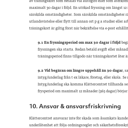
av träningskort som betalas via autogiro eller som återkomman
maximalt 30 dagar i följd. En utökad frysning om längst 12
särskilda omständigheter. Som särskilda omständigheter rä
utlandsvistelse eller flytt till annan ort p g a studier eller
träningskort är giltig först när bekräftelse via e-post erhålli
9.1 En frysningsperiod om max 30 dagar i följd
bega
frysningen ska starta. Redan betald avgift eller månad
träningsperiod finns tillgodo när träningskortet åter ä
9.2 Vid begäran om längre uppehåll än 30 dagar
, s
intyg/underlag från t ex läkare, företag, eller skola. 
Intyg/underlag ska komma Klättercentret tillhanda senas
frysperiod om maximalt 12 månader (365 dagar) börjar k
10. Ansvar & ansvarsfriskrivning
Klättercentret ansvarar inte för skada som åsamkats kunden
underlåtenhet att följa ordningsregler och säkerhetsföreskrift