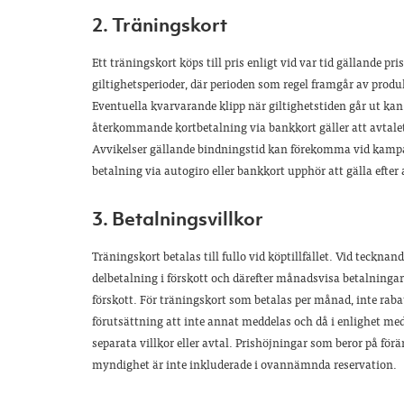
2. Träningskort
Ett träningskort köps till pris enligt vid var tid gällande pr
giltighetsperioder, där perioden som regel framgår av produkten
Eventuella kvarvarande klipp när giltighetstiden går ut kan
återkommande kortbetalning via bankkort gäller att avtalet
Avvikelser gällande bindningstid kan förekomma vid kampa
betalning via autogiro eller bankkort upphör att gälla efter
3. Betalningsvillkor
Träningskort betalas till fullo vid köptillfället. Vid teckn
delbetalning i förskott och därefter månadsvisa betalninga
förskott. För träningskort som betalas per månad, inte ra
förutsättning att inte annat meddelas och då i enlighet me
separata villkor eller avtal. Prishöjningar som beror på fö
myndighet är inte inkluderade i ovannämnda reservation.