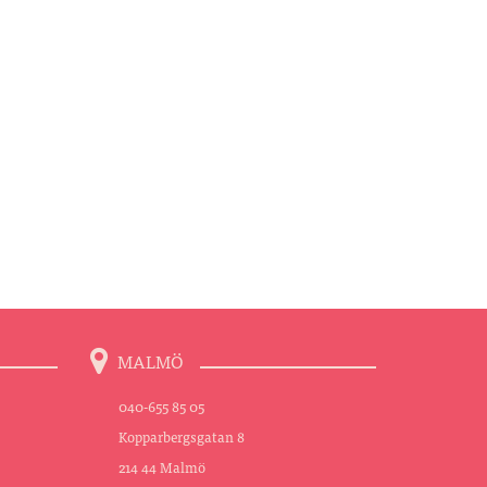
MALMÖ
040-655 85 05
Kopparbergsgatan 8
214 44 Malmö