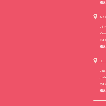
Hitt
AK
08-7
Vand
164 
Hitt
HE
042-
Juel
254 
Hitt