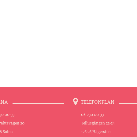
LNA
TELEFONPLAN
30 00 93
08-730 00 93
aktsvägen 20
Tellusgången 22-24
48 Solna
126 26 Hägersten