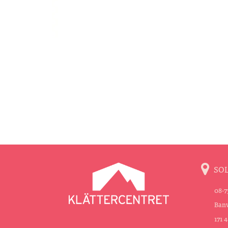
SO
08-7
Banv
171 