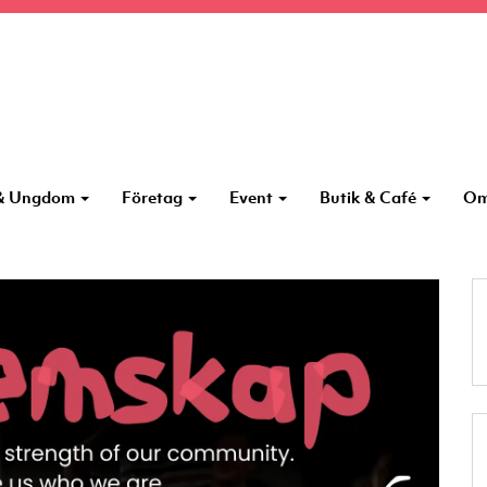
 & Ungdom
Företag
Event
Butik & Café
Om