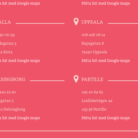
a hit med Google maps
Hitta hit med Google maps
ALLA
UPPSALA
30 00 93
018-418 08 14
agatan 3
Rapsgatan 8
74 Kista
75450 Uppsala
a hit med Google maps
Hitta hit med Google maps
LSINGBORG
PARTILLE
442 42 20
031-10 69 65
sgatan 5
Laxfiskevägen 4a
42 Helsingborg
433 38 Partille
a hit med Google maps
Hitta hit med Google maps